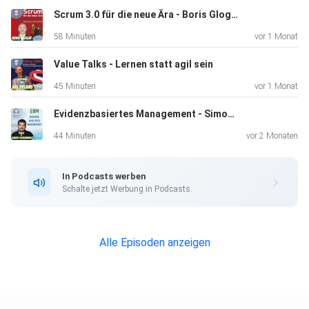
Scrum 3.0 für die neue Ära - Boris Gloger
Scrum bleibt Scrum – das Expansion Pack liefert nur mehr
58 Minuten
vor 1 Monat
Kontext.
Value Talks - Lernen statt agil sein
45 Minuten
vor 1 Monat
Dein agilophiler Frank
Evidenzbasiertes Management - Simon Flossmann
44 Minuten
vor 2 Monaten
In Podcasts werben
Schalte jetzt Werbung in Podcasts.
Alle Episoden anzeigen