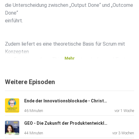
die Unterscheidung zwischen „Output Done“ und „Outcome
Done“
einführt.
Zudem liefert es eine theoretische Basis für Scrum mit
Konzepten
Mehr
wie Empirismus, Lean Thinking, Systemdenken und First
Principles
Thinking.
Weitere Episoden
Ich zeige dir, was wirklich neu ist, welche praktischen
Ende der Innovationsblockade - Christoph Schmiedinger
Beispiele
46 Minuten
vor 1 Woche
es gibt und warum das Expansion Pack zwar hilfreich, aber
kein
GEO - Die Zukunft der Produktentwicklung
Muss ist.
44 Minuten
vor 3 Wochen