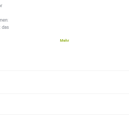
or
men:
t das
Mehr
pagne gegen
 gegen
ar von