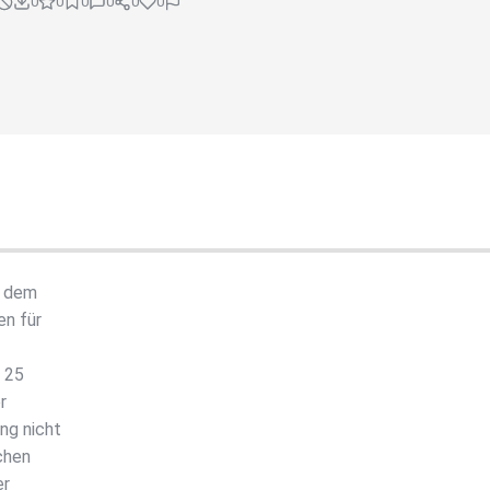
0
0
0
0
0
0
s dem
en für
s 25
r
ng nicht
chen
er