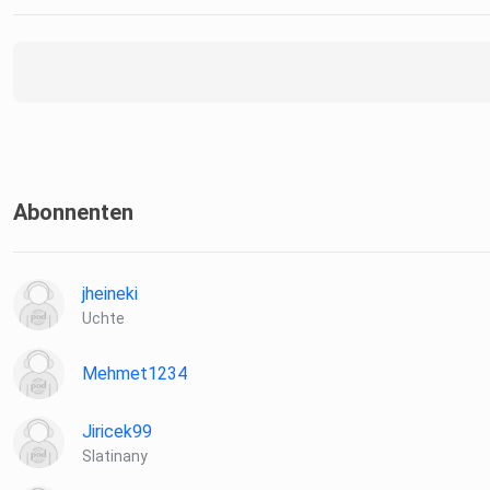
Abonnenten
jheineki
Uchte
Mehmet1234
Jiricek99
Slatinany