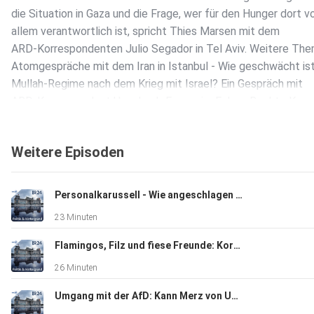
die Situation in Gaza und die Frage, wer für den Hunger dort v
allem verantwortlich ist, spricht Thies Marsen mit dem
ARD-Korrespondenten Julio Segador in Tel Aviv. Weitere The
Atomgespräche mit dem Iran in Istanbul - Wie geschwächt is
Mullah-Regime nach dem Krieg mit Israel? Ein Gespräch mit
ARD-Korrespondent Uwe Lueb Frauen im Fokus: Rechte Kam
Richterinnen. Ein Beitrag von Johannes Leininger Kulturkampf
Frauen: Der Fall Brosius-Gersdorf und der § 218. Ein Komment
Weitere Episoden
Nina Landhofer.
Personalkarussell - Wie angeschlagen ist der Kanzler?
23 Minuten
Flamingos, Filz und fiese Freunde: Korruption von A-lbanien bis U-SA
26 Minuten
Umgang mit der AfD: Kann Merz von Ungarn lernen?