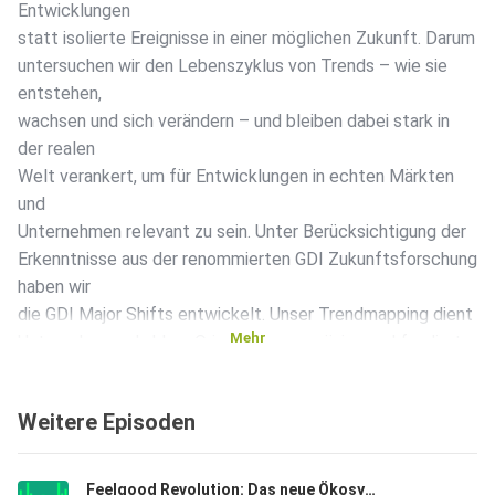
Entwicklungen
statt isolierte Ereignisse in einer möglichen Zukunft. Darum
untersuchen wir den Lebenszyklus von Trends – wie sie
entstehen,
wachsen und sich verändern – und bleiben dabei stark in
der realen
Welt verankert, um für Entwicklungen in echten Märkten
und
Unternehmen relevant zu sein. Unter Berücksichtigung der
Erkenntnisse aus der renommierten GDI Zukunftsforschung
haben wir
die GDI Major Shifts entwickelt. Unser Trendmapping dient
Mehr
Unternehmen als klare Orientierung – präzise und fundiert.
Weitere Episoden
Feelgood Revolution: Das neue Ökosystem an der Schnittstelle von Food, Health und Beauty