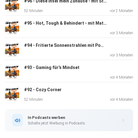
#96 - Diese Insel mein Zuhause - mit Stefanie Körner
kurzen Exkurs nach Hollywood und die dort teils sehr
52 Minuten
vor 2 Monaten
fragwürdigen
Beauty-Methoden.
#95 - Hot, Tough & Behindert - mit Matilda Jelitto
Dann wird’s linguistisch: Inzwischen ist unsere Alltäglich
vor 3 Monaten
Sprache voller Sprichworte in denen Körper beschrieben
wrden. In
#94 - Fritierte Sonnenstrahlen mit Pommessalz - mit Lina Z.
wiefern ist genau das ableistisch? Was meinen wir, wenn
vor 3 Monaten
wir
„lahm“ sagen oder "uns fast das Genick gesbrochen
#93 - Gaming für's Mindset
hätten"? Und
vor 4 Monaten
können wir das nicht auch weniger verletzend ausdrücken?
#92 - Cozy Corner
52 Minuten
vor 4 Monaten
Zum Schluss gibt Moritz noch eine kleine Kostprobe seines
aktuellen Projekts: Er möchte Spanisch lernen. Eine
In Podcasts werben
Session hat
Schalte jetzt Werbung in Podcasts.
er dazu schon abschlossen...immerhin!