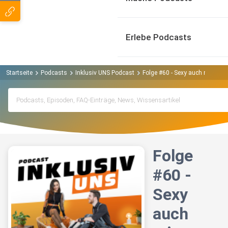
Erlebe Podcasts
Startseite
Podcasts
Inklusiv UNS Podcast
Folge #60 - Sexy auch mit gra
Folge
#60 -
Sexy
auch