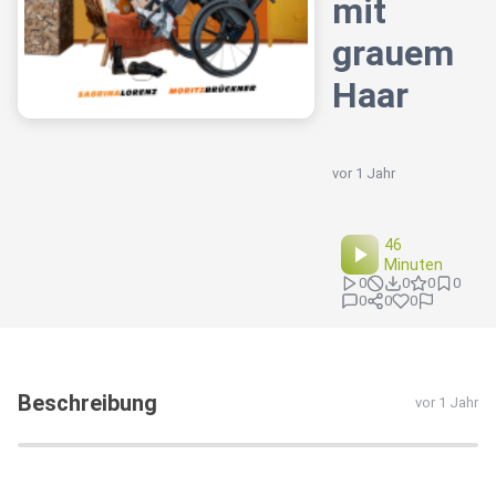
mit
grauem
Haar
vor 1 Jahr
46
Minuten
0
0
0
0
0
0
0
Beschreibung
vor 1 Jahr