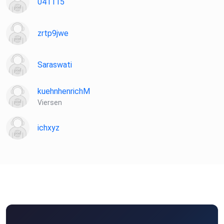
041115
zrtp9jwe
Saraswati
kuehnhenrichM
Viersen
ichxyz