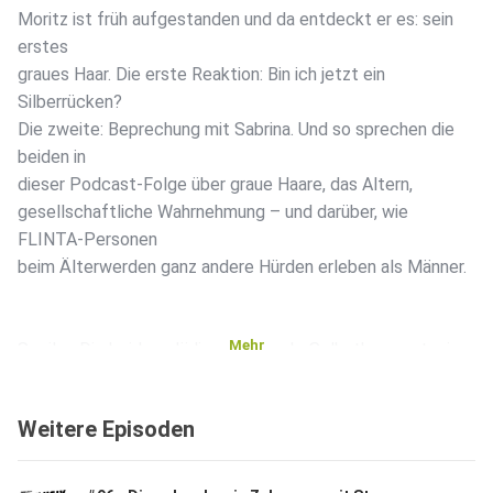
Moritz ist früh aufgestanden und da entdeckt er es: sein
erstes
graues Haar. Die erste Reaktion: Bin ich jetzt ein
Silberrücken?
Die zweite: Beprechung mit Sabrina. Und so sprechen die
beiden in
dieser Podcast-Folge über graue Haare, das Altern,
gesellschaftliche Wahrnehmung – und darüber, wie
FLINTA-Personen
beim Älterwerden ganz andere Hürden erleben als Männer.
Mehr
Spoiler: Die beiden plädieren für mehr Selbstbewusstsein
mit
grauer Haarpracht statt Anti-Aging-Cremes. Denn es bleibt
Weitere Episoden
ein
Privileg, das Älterwerden. Außerdem machen die beiden
einen