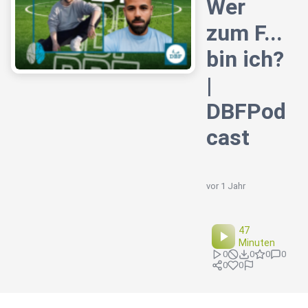
Wer
zum F...
bin ich?
|
DBFPod
cast
vor 1 Jahr
47
Minuten
0
0
0
0
0
0