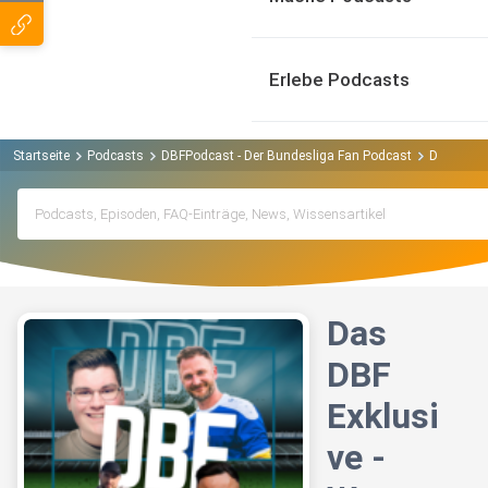
Erlebe Podcasts
Startseite
Podcasts
DBFPodcast - Der Bundesliga Fan Podcast
Das DBF E
Das
DBF
Exklusi
ve -