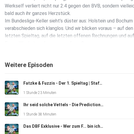
Werkself verliert nicht nur 2:4 gegen den BVB, sondern viellei
bald auch ihr ganzes Herzstück.
Im Bundesliga-Keller sieht’s düster aus: Holstein und Bochum
verabschieden sich klanglos. Und wir blicken voraus – auf den
letzten Spieltag, auf die letzten offenen Rechnungen und auf
Frage: Wer hat noch was zu verlieren?
Mit gewohnt scharfen Thesen, pointierten Analysen und einer
Portion DBF-Wahnsinn. Dazu eine Boomer-Liste die das Weltb
Weitere Episoden
verändert. Jetzt reinhören!
Fatzke & Fuzzis - Der 1. Spieltag | Staffel 3 Folge 2 | DBFPodcast
1 Stunde 23 Minuten
Ihr seid solche Vettels - Die Predictions | Staffel 3 Folge 1 | DBFPodcast
1 Stunde 38 Minuten
Das DBF Exklusive - Wer zum F... bin ich? | DBFPodcast