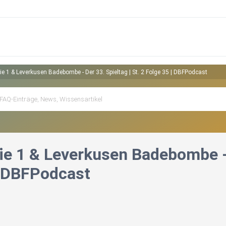
ie 1 & Leverkusen Badebombe - Der 33. Spieltag | St. 2 Folge 35 | DBFPodcast
e 1 & Leverkusen Badebombe - D
| DBFPodcast