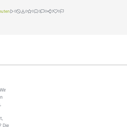
nuten
0
0
0
0
0
0
0
Wir
on
,
t,
? Die