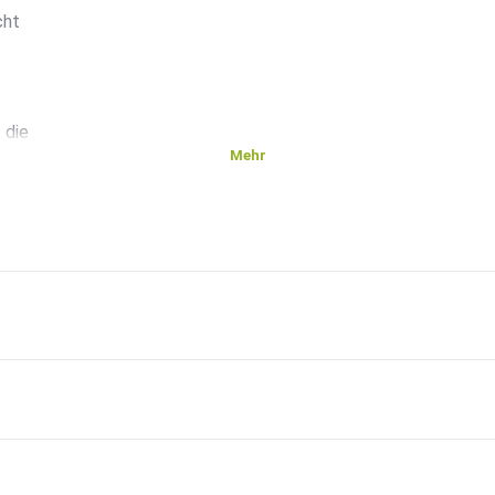
cht
 die
Mehr
 extra
ild