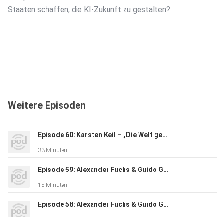
Staaten schaffen, die KI-Zukunft zu gestalten?
Weitere Episoden
Episode 60: Karsten Keil – „Die Welt gehört den Mutigen, nicht den Etablierten.“
33 Minuten
Episode 59: Alexander Fuchs & Guido Gratza - „Ist Lernen in Präsenz tot?"
15 Minuten
Episode 58: Alexander Fuchs & Guido Gratza - „Von VUCA zu BANI"