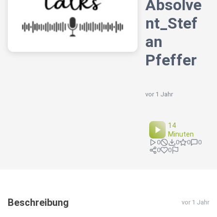
Absolve
nt_Stef
an
Pfeffer
vor 1 Jahr
14
Minuten
0
0
0
0
0
0
Beschreibung
vor 1 Jahr