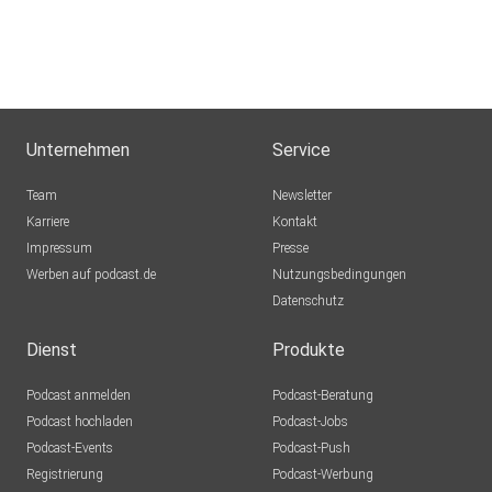
Unternehmen
Service
Team
Newsletter
Karriere
Kontakt
Impressum
Presse
Werben auf podcast.de
Nutzungsbedingungen
Datenschutz
Dienst
Produkte
Podcast anmelden
Podcast-Beratung
Podcast hochladen
Podcast-Jobs
Podcast-Events
Podcast-Push
Registrierung
Podcast-Werbung