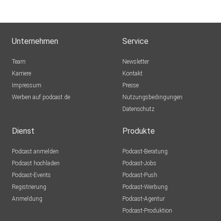
Unternehmen
Service
Team
Newsletter
Karriere
Kontakt
Impressum
Presse
Werben auf podcast.de
Nutzungsbedingungen
Datenschutz
Dienst
Produkte
Podcast anmelden
Podcast-Beratung
Podcast hochladen
Podcast-Jobs
Podcast-Events
Podcast-Push
Registrierung
Podcast-Werbung
Anmeldung
Podcast-Agentur
Podcast-Produktion