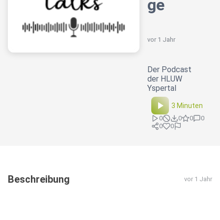
ge
vor 1 Jahr
Der Podcast
der HLUW
Yspertal
3 Minuten
0
0
0
0
0
0
Beschreibung
vor 1 Jahr