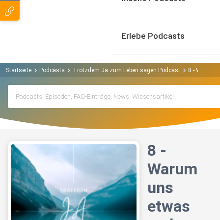
Erlebe Podcasts
Startseite
Podcasts
Trotzdem Ja zum Leben sagen Podcast
8 - Warum u
8 -
Warum
uns
etwas