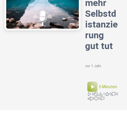
mehr
Selbstd
istanzie
rung
gut tut
vor 1 Jahr
5 Minuten
0
1
0
0
0
0