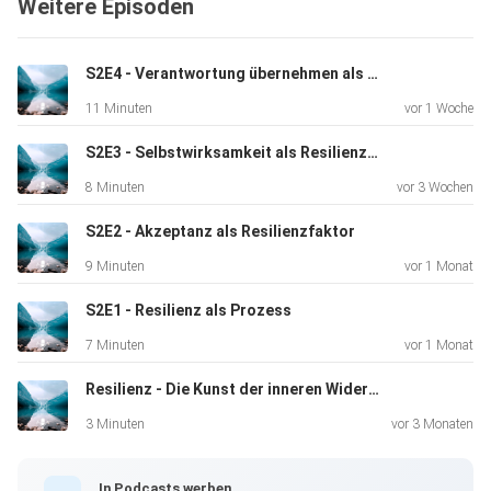
Weitere Episoden
Wie du in 3 Schritten aus der "Drama-Perspektive"
ausbrichst
S2E4 - Verantwortung übernehmen als Resilienzfaktor
11 Minuten
vor 1 Woche
S2E3 - Selbstwirksamkeit als Resilienzfaktor
8 Minuten
vor 3 Wochen
Warum Tiere das nicht können – aber du schon (Geist
vs. Psyche)
S2E2 - Akzeptanz als Resilienzfaktor
9 Minuten
vor 1 Monat
S2E1 - Resilienz als Prozess
7 Minuten
vor 1 Monat
Die Wissenschaft dahinter: Warum Abstand der schnellste
Resilienz - Die Kunst der inneren Widerstandskraft
Weg
zu Klarheit ist
3 Minuten
vor 3 Monaten
In Podcasts werben