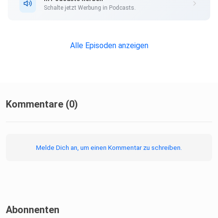
Schalte jetzt Werbung in Podcasts.
Praktische Tools für den Alltag:
Alle Episoden anzeigen
Der "Filmregisseur"-Trick: Was würdest du deiner Filmfigur
raten?
Kommentare (0)
Melde Dich an, um einen Kommentar zu schreiben.
Humor als Geheimwaffe gegen Selbsternst
Abonnenten