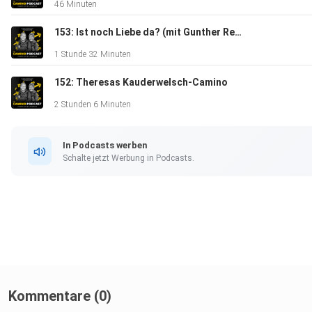
46 Minuten
153: Ist noch Liebe da? (mit Gunther Reber)
1 Stunde 32 Minuten
152: Theresas Kauderwelsch-Camino
Hier bestellst Du Deinen neuen Pilgerführer und unterstützt 
2 Stunden 6 Minuten
damit:
In Podcasts werben
Schalte jetzt Werbung in Podcasts.
⁠⁠⁠linktr.ee/camino_podcast⁠⁠⁠
Und hier kannst Du Sven - den CharityHiker - Supporten:
Kommentare (0)