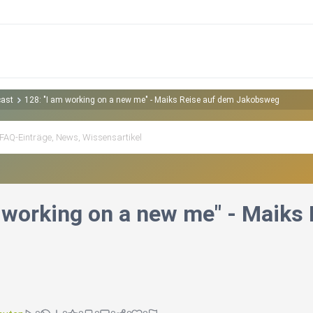
cast
128: "I am working on a new me" - Maiks Reise auf dem Jakobsweg
m working on a new me" - Maik