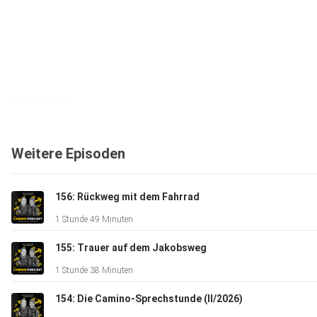
########
Weitere Episoden
156: Rückweg mit dem Fahrrad
Hier könnt Ihr das Camino-Podcast-Postkarten-Set bestelle
1 Stunde 49 Minuten
155: Trauer auf dem Jakobsweg
⁠⁠⁠⁠⁠⁠⁠⁠⁠⁠⁠⁠Camino-podcast.de⁠⁠⁠⁠⁠⁠⁠⁠⁠⁠⁠⁠
1 Stunde 38 Minuten
154: Die Camino-Sprechstunde (II/2026)