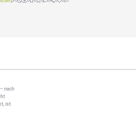
nuten
0
0
0
0
0
0
0
 – nach
cht
, ist