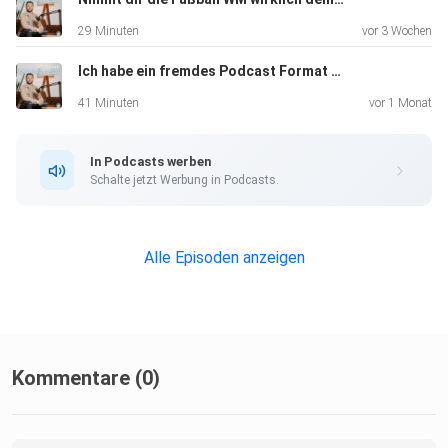
Sorge gut für dich selbst! Wer sich selbst etwas gönnt,
29 Minuten
vor 3 Wochen
bleibt länger mit Freude am Mikro.
Ich habe ein fremdes Podcast Format gekapert! (Ep. 257)
41 Minuten
vor 1 Monat
Du möchtest diesen Podcast live und in Farbe sehen?
In Podcasts werben
Schau auf YouTube vorbei:
Schalte jetzt Werbung in Podcasts.
https://www.youtube.com/@sogehtpodcast
Alle Episoden anzeigen
*Anzeige: Podfluencer Festival 2025 in München
am 24.10.- 25.10.2025! Workshops, Live-Podcasts,
Podcast-Awards,
Networking & Spaß für Anfänger und Profis.
Kommentare (0)