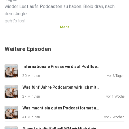
wieder Lust aufs Podcasten zu haben. Bleib dran, nach
dem Jingle
geht’s los!
Mehr
Takeaways:
Weitere Episoden
Jeder hat mal keine Lust und das ist völlig okay!
Internationale Presse wird auf Podfluencer Festival aufmerksam (Ep. 261)
Bewegung an der frischen Luft ist oft der schnellste
20 Minuten
vor 3 Tagen
Motivations-Booster.
Was fünf Jahre Podcasten wirklich mit dir machen (Ep. 260)
Kläre mentale Blockaden, indem du deine Gedanken
27 Minuten
vor 1 Woche
aufschreibst.
Was macht ein gutes Podcastformat aus? Mit Produzentin Stefanie Gregor (Ep. 259)
Ein gut geplanter Workflow reduziert Stress und
41 Minuten
vor 2 Wochen
Aufschieberiti!
Nimmt dir die Fußball WM wirklich deine Hörerschaft weg? (Ep. 258)