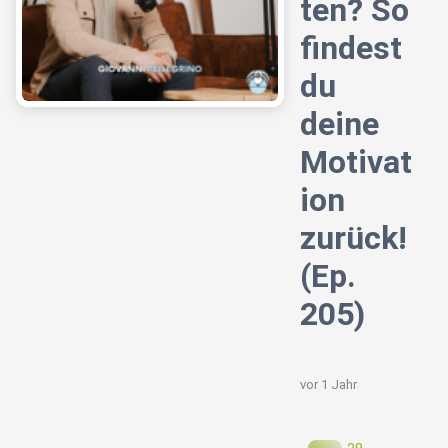
ten? So
findest
du
deine
Motivat
ion
zurück!
(Ep.
205)
vor 1 Jahr