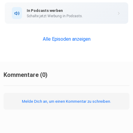
In Podcasts werben
Schalte jetzt Werbung in Podcasts.
14:40 Von der Steuerfahndung zur Kommunalpolitik
Alle Episoden anzeigen
17:55 Herausforderungen in der Steuerfahndung
21:06 Politische Veränderungen im Landkreis
Kommentare (0)
24:00 Gesprächskultur in der Politik
Melde Dich an, um einen Kommentar zu schreiben.
29:16 Die Kliniklandschaft im Landkreis