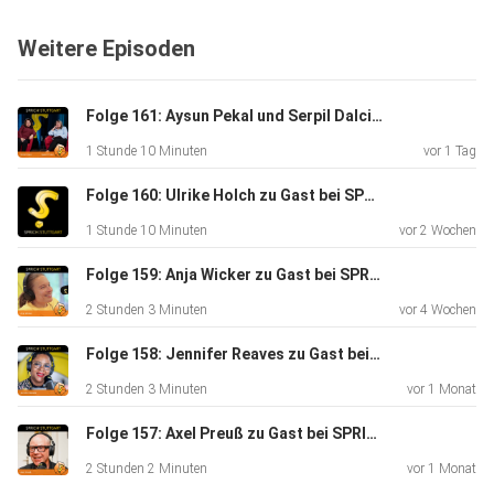
Moderation am Institut für Moderation (imo) an der
Weitere Episoden
Hochschule der
Medien Stuttgart und Institutsdirektor Prof. Stephan
Ferdinand.
Folge 161: Aysun Pekal und Serpil Dalci zu Gast bei SPRICHSTUTTGART
SPRICH:STUTTGART - der Podcast für und über
1 Stunde 10 Minuten
vor 1 Tag
Stuttgart:⁠
www.sprichstuttgart.de⁠ und auf Instagram
Folge 160: Ulrike Holch zu Gast bei SPRICH:STUTTGART
sprichstuttgart_podcast
1 Stunde 10 Minuten
vor 2 Wochen
(aufgezeichnet am 18.6.25, online ab 27.6.25).
Folge 159: Anja Wicker zu Gast bei SPRICH:STUTTGART
2 Stunden 3 Minuten
vor 4 Wochen
Folge 158: Jennifer Reaves zu Gast bei SPRICH:STUTTGART
2 Stunden 3 Minuten
vor 1 Monat
1:56 Die Hündin Amy
Folge 157: Axel Preuß zu Gast bei SPRICHSTUTTGART
2 Stunden 2 Minuten
vor 1 Monat
6:49 Der Landrat aus Ludwigsburg