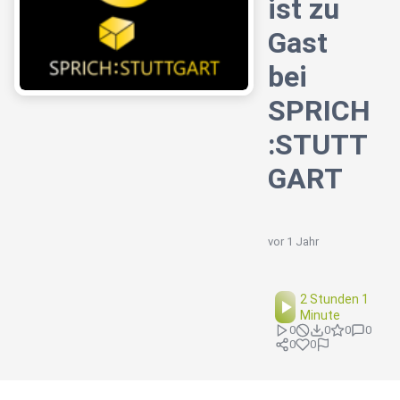
ist zu
Gast
bei
SPRICH
:STUTT
GART
vor 1 Jahr
2 Stunden 1
Minute
0
0
0
0
0
0