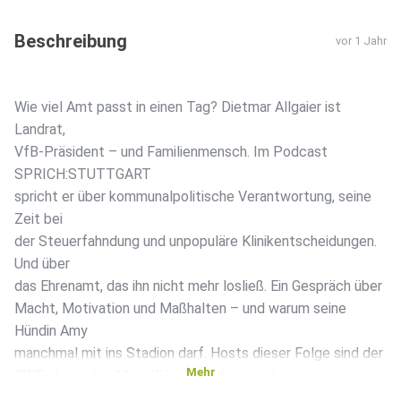
Beschreibung
vor 1 Jahr
Wie viel Amt passt in einen Tag? Dietmar Allgaier ist
Landrat,
VfB-Präsident – und Familienmensch. Im Podcast
SPRICH:STUTTGART
spricht er über kommunalpolitische Verantwortung, seine
Zeit bei
der Steuerfahndung und unpopuläre Klinikentscheidungen.
Und über
das Ehrenamt, das ihn nicht mehr losließ. Ein Gespräch über
Macht, Motivation und Maßhalten – und warum seine
Hündin Amy
manchmal mit ins Stadion darf. Hosts dieser Folge sind der
Mehr
SWR-Journalist Max Wöhr, Teilnehmerin des
Qualifikationsprogramms