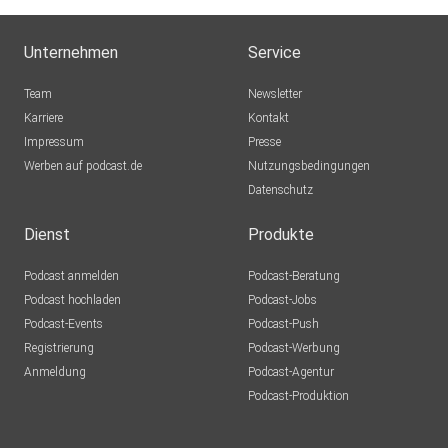
1:56:29 Gesellschaftliche Verantwortung des Vereins
Unternehmen
Service
Team
Newsletter
Karriere
Kontakt
Impressum
Presse
Werben auf podcast.de
Nutzungsbedingungen
Datenschutz
Dienst
Produkte
Podcast anmelden
Podcast-Beratung
Podcast hochladen
Podcast-Jobs
Podcast-Events
Podcast-Push
Registrierung
Podcast-Werbung
Anmeldung
Podcast-Agentur
Podcast-Produktion