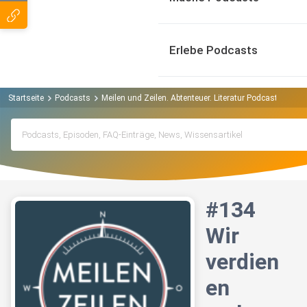
Erlebe Podcasts
Startseite
Podcasts
Meilen und Zeilen. Abtenteuer. Literatur Podcast
#134
#134
Wir
verdien
en