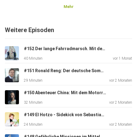
Mehr
Weitere Episoden
#152 Der lange Fahrradmarsch. Mit dem Rad durch China
40 Minuten
vor 1 Monat
#151 Ronald Reng: Der deutsche Sommer. Als 2006 plötzlich die Leichtigkeit einzog
29 Minuten
vor 2 Monaten
#150 Abenteuer China: Mit dem Motorrad zum Bucherfolg
32 Minuten
vor 2 Monaten
#149 El Hotzo - Sidekick von Sebastian Hotz
24 Minuten
vor 2 Monaten
#148 Gefährliche Missionen im Mittelmeer mit CompassCollective