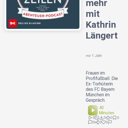
mehr
mit
Kathrin
Längert
vor 1 Jahr
Frauen im
Profifußball. Die
Ex-Torhüterin
des FC Bayern
München im
Gespräch.
40
Minuten
0
0
0
0
0
0
0