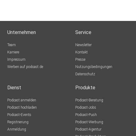
Unternehmen
Service
Team
Newsletter
Karriere
Kontakt
Impressum
Presse
Werben auf podcast.de
Nutzungsbedingungen
Datenschutz
Dienst
Produkte
Podcast anmelden
Podcast-Beratung
Podcast hochladen
Podcast-Jobs
Podcast-Events
Podcast-Push
Registrierung
Podcast-Werbung
Anmeldung
Podcast-Agentur