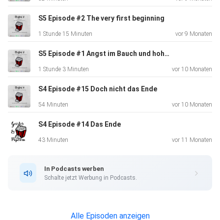
Und nicht vergessen:
S5 Episode #2 The very first beginning
1 Stunde 15 Minuten
vor 9 Monaten
Geht gern auf Insta und liked und kommentiert was das
S5 Episode #1 Angst im Bauch und hohe Stimmen
Zeug hält.
1 Stunde 3 Minuten
vor 10 Monaten
Feedbackbutton ist dort angeheftet.
S4 Episode #15 Doch nicht das Ende
54 Minuten
vor 10 Monaten
Oder kommt gern zu uns auf unseren Discord-Server und
S4 Episode #14 Das Ende
tauscht
euch mit uns aus.
43 Minuten
vor 11 Monaten
In Podcasts werben
Alle Links findet Ihr unten in unserem Linktree.
Schalte jetzt Werbung in Podcasts.
Ebenso könnt Ihr uns gern auf den Podcast-Portalen ein
Alle Episoden anzeigen