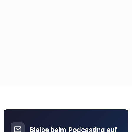
Auch die Links zu den von uns geschauten Videos findet Ihr
im
Link.
https://linktr.ee/Geisterundpopcorn
Bleibe beim Podcasting auf