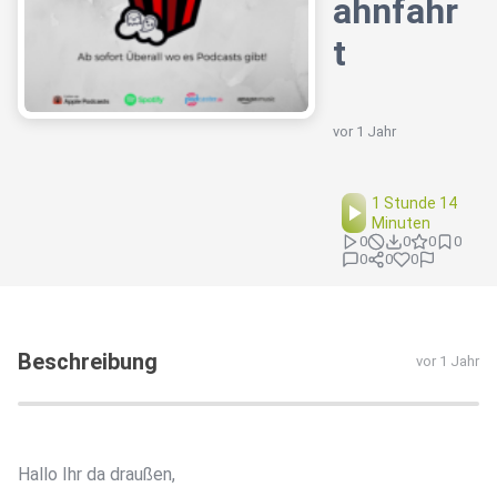
ahnfahr
t
vor 1 Jahr
1 Stunde 14
Minuten
0
0
0
0
0
0
0
Beschreibung
vor 1 Jahr
Hallo Ihr da draußen,