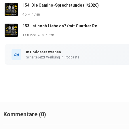
154: Die Camino-Sprechstunde (II/2026)
⁠⁠⁠⁠⁠⁠⁠⁠⁠⁠⁠Camino-podcast.de⁠⁠⁠⁠⁠⁠⁠⁠⁠⁠⁠
46 Minuten
153: Ist noch Liebe da? (mit Gunther Reber)
1 Stunde 32 Minuten
In Podcasts werben
Schalte jetzt Werbung in Podcasts.
Hier bestellst Du Deinen neuen Pilgerführer und unterstützt 
damit:
⁠⁠⁠linktr.ee/camino_podcast⁠⁠⁠
Kommentare (0)