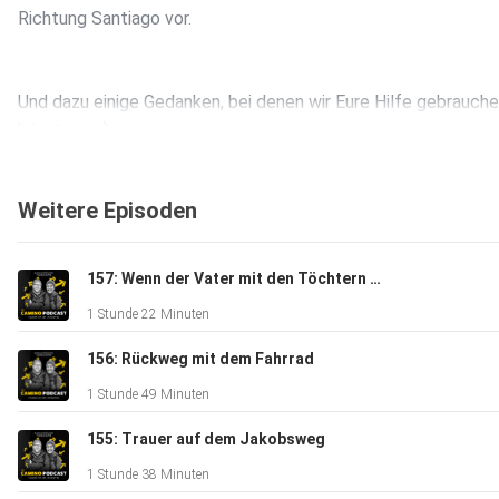
Richtung Santiago vor.
Und dazu einige Gedanken, bei denen wir Eure Hilfe gebrauch
könnten ... :)
Weitere Episoden
157: Wenn der Vater mit den Töchtern pilgert
########
1 Stunde 22 Minuten
156: Rückweg mit dem Fahrrad
1 Stunde 49 Minuten
155: Trauer auf dem Jakobsweg
Hier könnt Ihr das Camino-Podcast-Postkarten-Set bestelle
1 Stunde 38 Minuten