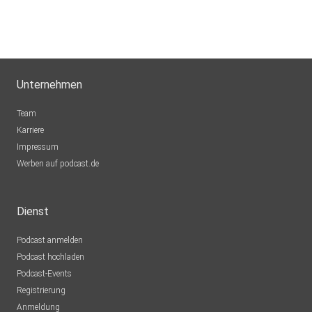
Unternehmen
Team
Karriere
Impressum
Werben auf podcast.de
Dienst
Podcast anmelden
Podcast hochladen
Podcast-Events
Registrierung
Anmeldung