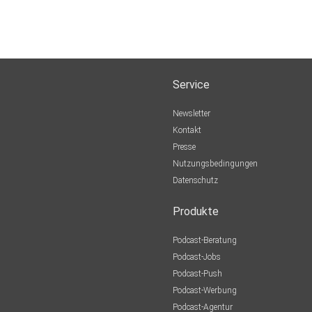
Service
Newsletter
Kontakt
Presse
Nutzungsbedingungen
Datenschutz
Produkte
Podcast-Beratung
Podcast-Jobs
Podcast-Push
Podcast-Werbung
Podcast-Agentur