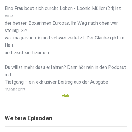
Eine Frau boxt sich durchs Leben - Leonie Müller (24) ist
eine
der besten Boxerinnen Europas. Ihr Weg nach oben war
steinig. Sie
war magersüchtig und schwer verletzt. Der Glaube gibt ihr
Halt
und lässt sie träumen.
Du willst mehr dazu erfahren? Dann hör rein in den Podcast
mit
Tiefgang – ein exklusiver Beitrag aus der Ausgabe
"Mensch"!
Mehr
Den Beitrag zum nachlesen gibt es unter
https://www.grandios.online/schlag-auf-schlag-leonie-
Weitere Episoden
mueller/