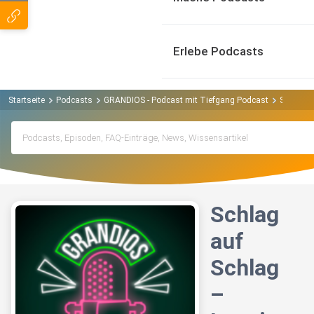
Erlebe Podcasts
Startseite
Podcasts
GRANDIOS - Podcast mit Tiefgang Podcast
Schlag a
Schlag
auf
Schlag
–