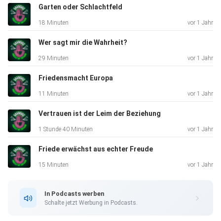
Garten oder Schlachtfeld
Und für mehr grandiose Beiträge, Interviews und Infos
18 Minuten
vor 1 Jahr
schau
vorbei auf unserer Website unter
Wer sagt mir die Wahrheit?
https://www.grandios.online!
29 Minuten
vor 1 Jahr
Friedensmacht Europa
11 Minuten
vor 1 Jahr
Vertrauen ist der Leim der Beziehung
1 Stunde 40 Minuten
vor 1 Jahr
Friede erwächst aus echter Freude
15 Minuten
vor 1 Jahr
In Podcasts werben
Schalte jetzt Werbung in Podcasts.