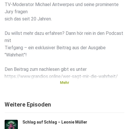
TV-Moderator Michael Antwerpes und seine prominente
Jury fragen
sich das seit 20 Jahren.
Du willst mehr dazu erfahren? Dann hör rein in den Podcast
mit
Tiefgang – ein exklusiver Beitrag aus der Ausgabe
"Wahrheit"!
Den Beitrag zum nachlesen gibt es unter
https://www.grandios.online/wer-sagt-mir-die-wahrheit/
Mehr
Und für mehr grandiose Beiträge, Interviews und Infos
schau
Weitere Episoden
vorbei auf unserer Website unter
https://www.grandios.online!
Schlag auf Schlag – Leonie Müller