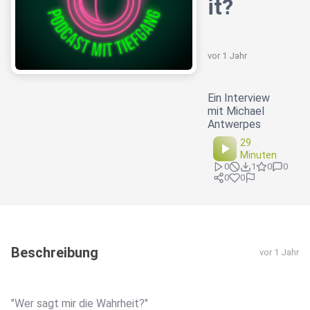
it?
vor 1 Jahr
Ein Interview
mit Michael
Antwerpes
29
Minuten
0
1
0
0
0
0
Beschreibung
vor 1 Jahr
"Wer sagt mir die Wahrheit?"