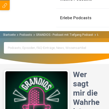
Erlebe Podcasts
Startseite
Podcasts
GRANDIOS - Podcast mit Tiefgang Podcast
Wer sagt
Wer
sagt
mir die
Wahrhe