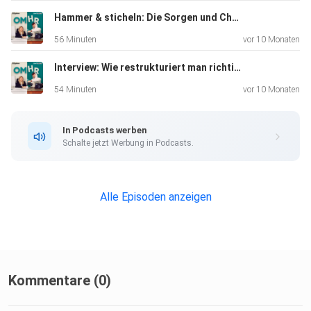
da. Auf unserer Jobbörse. Du willst uns kontaktieren – mit
anregenden Ideen oder konstruktivem Feedback? Wir
Hammer & sticheln: Die Sorgen und Chancen des Handwerks – mit Jonas Winkler
freuen uns! Gerne
56 Minuten
vor 10 Monaten
an: jobs@omr.com Bevor du den Verdacht hegst: Nein,
Interview: Wie restrukturiert man richtig, Dr. Sabrina Zeplin?
Bewerbungen
nehmen wir da nicht entgegen. Schön, dass du es bis hierhin
54 Minuten
vor 10 Monaten
geschafft hast. Du bist neugierig. Bleib so! Ein Podcast
von OMR
In Podcasts werben
Jobs & HR, produziert von Podstars by OMR.
Schalte jetzt Werbung in Podcasts.
Alle Episoden anzeigen
Kommentare (0)