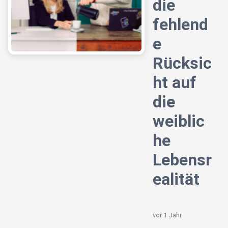
die
fehlend
e
Rücksic
ht auf
die
weiblic
he
Lebensr
ealität
vor 1 Jahr