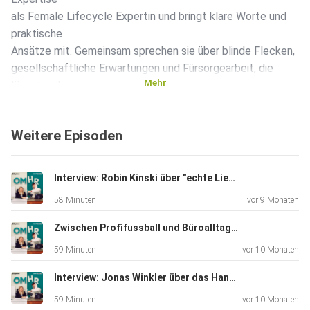
als Female Lifecycle Expertin und bringt klare Worte und
praktische
Ansätze mit. Gemeinsam sprechen sie über blinde Flecken,
gesellschaftliche Erwartungen und Fürsorgearbeit, die
Mehr
längst nicht
mehr nur Privatsache ist. Eine Folge für alle, die
Gleichstellung
Weitere Episoden
nicht als Buzzword, sondern als Kulturwandel verstehen
wollen.
Besuch uns auf LinkedIn: Hier geht’s zu Marvin Behrens und
Interview: Robin Kinski über "echte Liebe" zum Job – Employer Branding beim BVB
Carolin
58 Minuten
vor 9 Monaten
Beier. Noch nicht genug? Gut so! Auf unserem Blog hast du
noch jede
Zwischen Profifussball und Büroalltag: Der BVB als Arbeitgeber – mit Robin Kinski
Menge Lesestoff. Du kannst dich auch gerne für unseren
59 Minuten
vor 10 Monaten
Newsletter
anmelden. Und wenn du einen Job suchst, dann sind wir
Interview: Jonas Winkler über das Handwerk: Ist Bau gleich rau?
auch für dich
59 Minuten
vor 10 Monaten