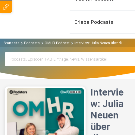
Erlebe Podcasts
Startseite
Podcasts
OMHR Podcast
Interview: Julia Neuen über die fehle
Intervie
w: Julia
Neuen
über