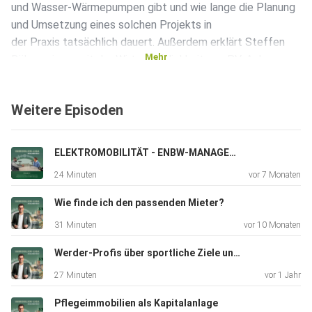
und Wasser-Wärmepumpen gibt und wie lange die Planung
und Umsetzung eines solchen Projekts in
der Praxis tatsächlich dauert. Außerdem erklärt Steffen
Mehr
Röhrs, wie es mit der Wirtschaftlichkeit von PV-Anlagen
aussieht,
was Eigentümer vor dem Investment beachten sollten und
Weitere Episoden
wie
sinnvoll die Kombination aus Wärmepumpe und
Photovoltaik ist. Röhrs stellt zudem klar, wie lange
ELEKTROMOBILITÄT - ENBW-MANAGER RANDY OPOKU-NSIAH
bestehende
24 Minuten
vor 7 Monaten
Öl- und Gasheizungen betrieben werden können, welche
alternativen
Wie finde ich den passenden Mieter?
Heizlösungen zukunftsfähig sind und was Eigentümer tun
31 Minuten
vor 10 Monaten
sollten,
die in den kommenden Jahren umrüsten wollen.
Werder-Profis über sportliche Ziele und Immobilien
27 Minuten
vor 1 Jahr
Pflegeimmobilien als Kapitalanlage