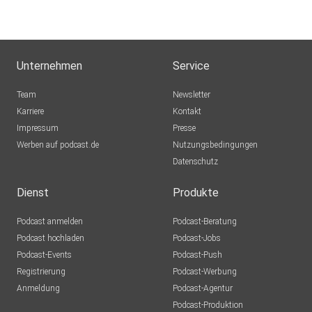
Unternehmen
Service
Team
Newsletter
Karriere
Kontakt
Impressum
Presse
Werben auf podcast.de
Nutzungsbedingungen
Datenschutz
Dienst
Produkte
Podcast anmelden
Podcast-Beratung
Podcast hochladen
Podcast-Jobs
Podcast-Events
Podcast-Push
Registrierung
Podcast-Werbung
Anmeldung
Podcast-Agentur
Podcast-Produktion