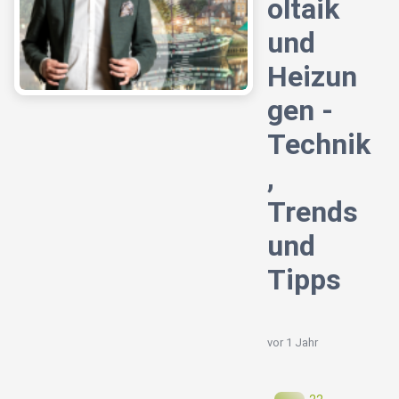
oltaik
und
Heizun
gen -
Technik
,
Trends
und
Tipps
vor 1 Jahr