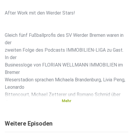
After Work mit den Werder Stars!
Gleich fünf Fußballprofis des SV Werder Bremen waren in
der
zweiten Folge des Podcasts IMMOBILIEN-LIGA zu Gast.
In der
Businessloge von FLORIAN WELLMANN IMMOBILIEN im
Bremer
Weserstadion sprachen Michaela Brandenburg, Livia Peng,
Leonardo
Bittencourt, Michael Zetterer und Romano Schmid über
Mehr
das
DFB-Pokalfinale der Frauen gegen Bayern München, die
Herren über
Weitere Episoden
ihre Europapokal-Ambitionen und alle zusammen über die
Wahlheimat