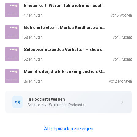
Einsamkeit: Warum fühle ich mich auch unter Menschen allein – und was hilft dagegen?
47 Minuten
vor 3 Wochen
Getrennte Eltern: Marlas Kindheit zwischen zwei Familien auf Distanz
58 Minuten
vor 1 Monat
Selbstverletzendes Verhalten – Elisa über Ursachen, Funktionen und den Weg zur Hilfe
52 Minuten
vor 1 Monat
Mein Bruder, die Erkrankung und ich: Geschwisterkinder kommen zu Wort
39 Minuten
vor 2 Monaten
In Podcasts werben
Schalte jetzt Werbung in Podcasts.
Alle Episoden anzeigen