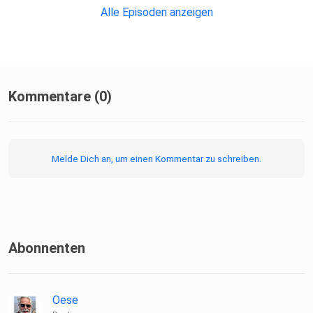
Alle Episoden anzeigen
Kommentare (0)
Hier bestellst Du Deinen neuen Pilgerführer und
unterstützt uns
Melde Dich an, um einen Kommentar zu schreiben.
damit:
⁠⁠linktr.ee/camino_podcast⁠⁠
Abonnenten
Oese