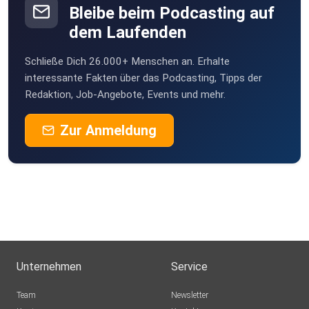
Sounddesign
Bleibe beim Podcasting auf
Wacka
des Camino-Podcasts. Lukas von WELKS hat die Layouts
dem Laufenden
Weissach
erstellt -
Danke! Merci auch an den Conrad-Stein-Verlag und
Schließe Dich 26.000+ Menschen an. Erhalte
⁠⁠Domradio.de⁠⁠ für die Unterstützung. Buen
interessante Fakten über das Podcasting, Tipps der
Redaktion, Job-Angebote, Events und mehr.
Camino!
Zur Anmeldung
Unternehmen
Service
Team
Newsletter