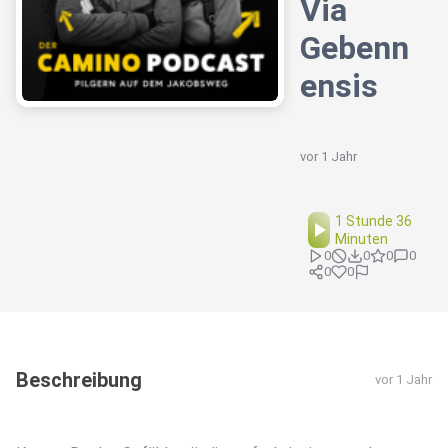
Via
Gebenn
ensis
vor 1 Jahr
1 Stunde 36
Minuten
0
0
0
0
0
0
Beschreibung
vor 1 Jahr