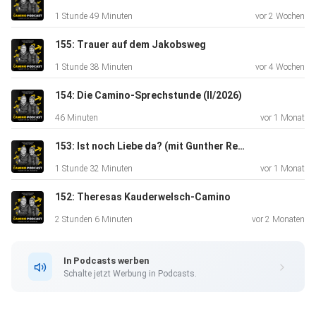
alle, die spüren: Es ist Zeit, loszulaufen.
1 Stunde 49 Minuten
vor 2 Wochen
155: Trauer auf dem Jakobsweg
1 Stunde 38 Minuten
vor 4 Wochen
154: Die Camino-Sprechstunde (II/2026)
########
46 Minuten
vor 1 Monat
153: Ist noch Liebe da? (mit Gunther Reber)
1 Stunde 32 Minuten
vor 1 Monat
152: Theresas Kauderwelsch-Camino
Hier könnt Ihr das Camino-Podcast-Postkarten-Set
2 Stunden 6 Minuten
vor 2 Monaten
bestellen:
In Podcasts werben
Schalte jetzt Werbung in Podcasts.
⁠⁠⁠⁠⁠⁠⁠⁠⁠⁠Camino-podcast.de⁠⁠⁠⁠⁠⁠⁠⁠⁠⁠