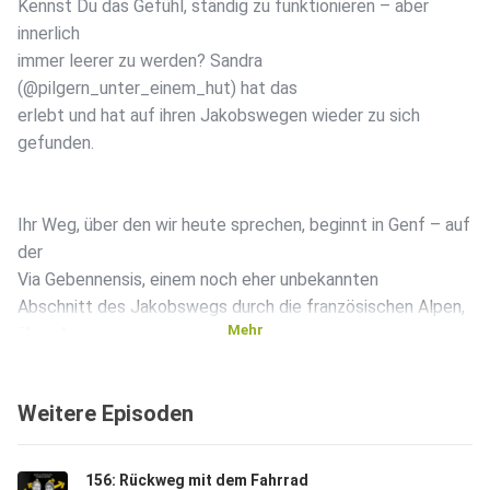
Kennst Du das Gefühl, ständig zu funktionieren – aber
innerlich
immer leerer zu werden? Sandra
(@pilgern_unter_einem_hut) hat das
erlebt und hat auf ihren Jakobswegen wieder zu sich
gefunden.
Ihr Weg, über den wir heute sprechen, beginnt in Genf – auf
der
Via Gebennensis, einem noch eher unbekannten
Abschnitt des Jakobswegs durch die französischen Alpen,
Mehr
über das
Rhône-Tal und kleine Dörfer bis nach Le Puy. E
Weitere Episoden
ine Route voller Weite, Stille und Erkenntnisse. Eine Folge
für
156: Rückweg mit dem Fahrrad