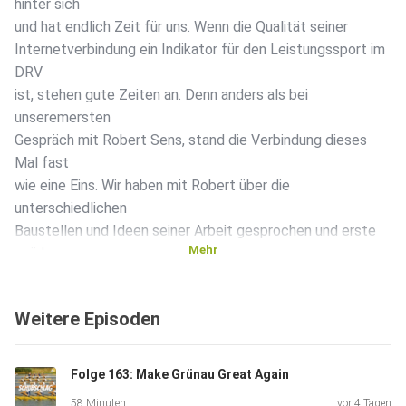
hinter sich
und hat endlich Zeit für uns. Wenn die Qualität seiner
Internetverbindung ein Indikator für den Leistungssport im
DRV
ist, stehen gute Zeiten an. Denn anders als bei
unseremersten
Gespräch mit Robert Sens, stand die Verbindung dieses
Mal fast
wie eine Eins. Wir haben mit Robert über die
unterschiedlichen
Baustellen und Ideen seiner Arbeit gesprochen und erste
Mehr
spürbare
Veränderungen. Am Ende waren sich fast alle bei dieser
Aufnahme
Weitere Episoden
Beteiligten einig: alles wird gut.
Folge 163: Make Grünau Great Again
58 Minuten
vor 4 Tagen