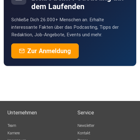
cppo8ykn
dem Laufenden
Düsseldorf
Schließe Dich 26.000+ Menschen an. Erhalte
pokalheld
interessante Fakten über das Podcasting, Tipps der
Lauingen
Redaktion, Job-Angebote, Events und mehr.
3iylf6to
Zur Anmeldung
ruderandy69
Berlin
Fuchs22
Berlin
svewolle
Schönbeiche
Unternehmen
Service
Jostfisch
Team
Newsletter
Ratzeburg
Karriere
Kontakt