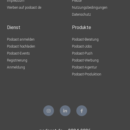
Impressum
DagmarDagmar
Presse
Werben auf podcast.de
Münster
Nutzungsbedingungen
Datenschutz
jan.schneider
Dienst
Produkte
Podcast anmelden
Podcast-Beratung
h.link-Kwqf
Podcast hochladen
Podcast-Jobs
Podcast-Events
Podcast-Push
Registrierung
Podcast-Werbung
Anmeldung
Podcast-Agentur
Podcast-Produktion