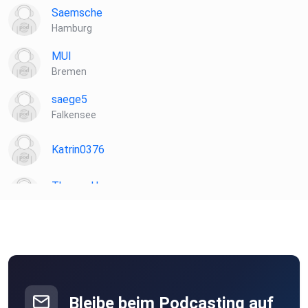
Saemsche
Hamburg
MUI
Bremen
saege5
Falkensee
Katrin0376
ThomasHe
Recklinghausen
wd5wpa0o
Bonte
Burg
Bleibe beim Podcasting auf