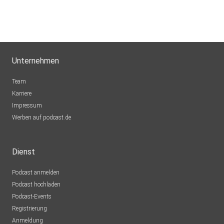
Katharina81
Hardegsen
Unternehmen
Team
Karriere
Impressum
Werben auf podcast.de
Dienst
Podcast anmelden
Podcast hochladen
Podcast-Events
Registrierung
Anmeldung