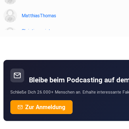
MatthiasThomas
Christianmeister
Wien
HerrTentakel
Hagen
Listentroughyourride
Schönheide
Bleibe beim Podcasting auf de
finlon
Schließe Dich 26.000+ Menschen an. Erhalte interessante Fak
Deutschland
Lujomey
Zur Anmeldung
oelde
Gumprecht
Quedlinburg