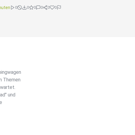
nuten
0
0
0
0
0
0
mpingwagen
en Themen
wartet.
ad" und
e