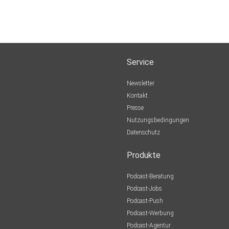
Service
Newsletter
Kontakt
Presse
Nutzungsbedingungen
Datenschutz
Produkte
Podcast-Beratung
Podcast-Jobs
Podcast-Push
Podcast-Werbung
Podcast-Agentur