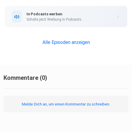
1:40 Einblick in das HoffnungsHaus
In Podcasts werben
Schalte jetzt Werbung in Podcasts.
12:12 Der besondere Ort im Rotlichtviertel
Alle Episoden anzeigen
16:32 Begegnungen und Wertschätzung im Alltag
26:56 Herausforderungen und Hoffnung der Frauen
Kommentare (0)
38:53 Die Realität der Prostitution
Melde Dich an, um einen Kommentar zu schreiben.
47:05 Gesellschaftliche Wahrnehmung der Prostitution