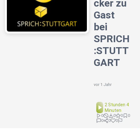
cker zu
Gast
bei
SPRICH
:STUTT
GART
vor 1 Jahr
2 Stunden 4
Minuten
0
0
0
0
0
0
0