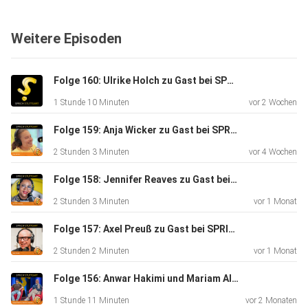
aufgestellt. Lösung könnte das “Nordische Modell” sein.
Hosts
Weitere Episoden
dieser Folge sind die Journalistin Meret Reh, Teilnehmerin
des
Qualifikationsprogramms Moderation am Institut für
Folge 160: Ulrike Holch zu Gast bei SPRICH:STUTTGART
Moderation
1 Stunde 10 Minuten
vor 2 Wochen
(imo) an der Hochschule der Medien Stuttgart und
Institutsdirektor Prof. Stephan Ferdinand.
Folge 159: Anja Wicker zu Gast bei SPRICH:STUTTGART
SPRICH:STUTTGART - der
2 Stunden 3 Minuten
vor 4 Wochen
Podcast für und über Stuttgart:⁠ www.sprichstuttgart.de⁠
und auf
Folge 158: Jennifer Reaves zu Gast bei SPRICH:STUTTGART
Instagram sprichstuttgart_podcast (aufgezeichnet am
2 Stunden 3 Minuten
vor 1 Monat
8.4.25,
online ab 30.5.25).
Folge 157: Axel Preuß zu Gast bei SPRICHSTUTTGART
2 Stunden 2 Minuten
vor 1 Monat
Folge 156: Anwar Hakimi und Mariam Altabakh zu Gast bei SPRICH:STUTTGART
1 Stunde 11 Minuten
vor 2 Monaten