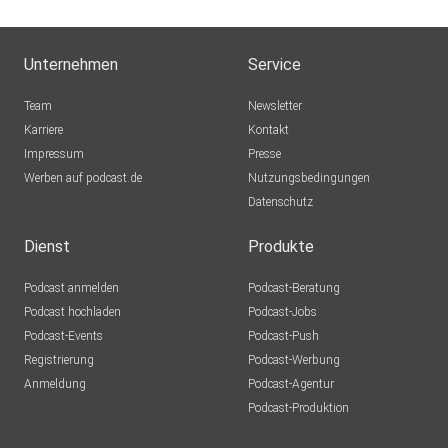
Unternehmen
Service
Team
Newsletter
Karriere
Kontakt
Impressum
Presse
Werben auf podcast.de
Nutzungsbedingungen
Datenschutz
Dienst
Produkte
Podcast anmelden
Podcast-Beratung
Podcast hochladen
Podcast-Jobs
Podcast-Events
Podcast-Push
Registrierung
Podcast-Werbung
Anmeldung
Podcast-Agentur
Podcast-Produktion