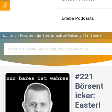
Erlebe Podcasts
Startseite
Podcasts
Nur Bares ist Wahres! Podcast
#221 Börsenticker: E
#221
Börsent
icker:
Easterl