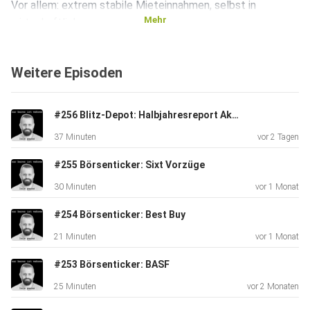
Vor allem: extrem stabile Mieteinnahmen, selbst in
Mehr
wirtschaftlich
schwierigen Zeiten. Doch warum steht die Aktie, trotz
dieses
Weitere Episoden
scheinbar bombensicheren Geschäftsmodells, seit
Monaten unter
Druck? Was steckt hinter den Sorgen um staatliche
#256 Blitz-Depot: Halbjahresreport Aktien-Portfolio
Sparprogramme und
37 Minuten
vor 2 Tagen
den jüngsten Dividendenschnitt? Und wie solide ist die
Bilanz
#255 Börsenticker: Sixt Vorzüge
wirklich, wenn die Zinsen steigen? In dieser Folge nehmen
30 Minuten
vor 1 Monat
wir den
Titel genau unter die Lupe.
#254 Börsenticker: Best Buy
21 Minuten
vor 1 Monat
#253 Börsenticker: BASF
25 Minuten
vor 2 Monaten