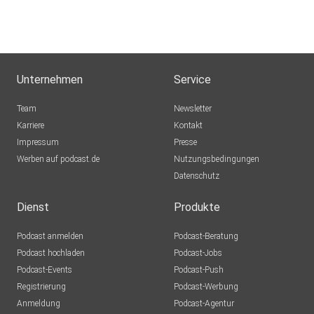
Unternehmen
Service
Team
Newsletter
Karriere
Kontakt
Impressum
Presse
Werben auf podcast.de
Nutzungsbedingungen
Datenschutz
Dienst
Produkte
Podcast anmelden
Podcast-Beratung
Podcast hochladen
Podcast-Jobs
Podcast-Events
Podcast-Push
Registrierung
Podcast-Werbung
Anmeldung
Podcast-Agentur