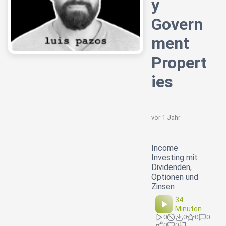
y
Govern
ment
Propert
ies
vor 1 Jahr
Income
Investing mit
Dividenden,
Optionen und
Zinsen
34
Minuten
0
0
0
0
0
0