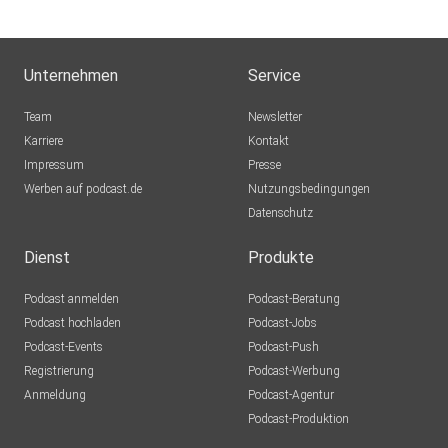
Unternehmen
Service
Team
Newsletter
Karriere
Kontakt
Impressum
Presse
Werben auf podcast.de
Nutzungsbedingungen
Datenschutz
Dienst
Produkte
Podcast anmelden
Podcast-Beratung
Podcast hochladen
Podcast-Jobs
Podcast-Events
Podcast-Push
Registrierung
Podcast-Werbung
Anmeldung
Podcast-Agentur
Podcast-Produktion