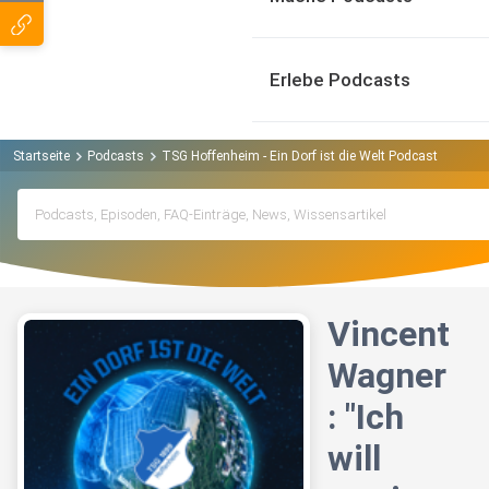
Erlebe Podcasts
Startseite
Podcasts
TSG Hoffenheim - Ein Dorf ist die Welt Podcast
Vince
Vincent
Wagner
: "Ich
will