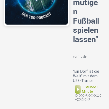
mutige
n
Fußball
spielen
lassen"
vor 1 Jahr
"Ein Dorf ist die
Welt" mit dem
U23-Trainer
1 Stunde 1
Minute
0
0
0
0
0
0