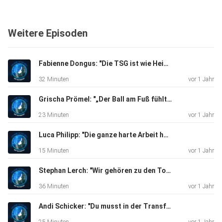
Weitere Episoden
Fabienne Dongus: "Die TSG ist wie Heimat für mich"
32 Minuten
vor 1 Jahr
Grischa Prömel: "„Der Ball am Fuß fühlt sich super an“
23 Minuten
vor 1 Jahr
Luca Philipp: "Die ganze harte Arbeit hat sich gelohnt"
15 Minuten
vor 1 Jahr
Stephan Lerch: "Wir gehören zu den Top 5“
36 Minuten
vor 1 Jahr
Andi Schicker: "Du musst in der Transferphase immer die Ruhe bewahren“