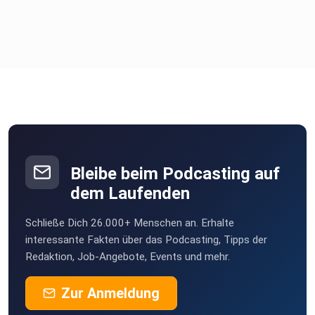
PINK! gegen Brustkrebs findest du hier:
https://pink-brustkrebs.de
Fotocredit @zitzlaff
Bleibe beim Podcasting auf
Du erreichst Tobias Krick unter:
dem Laufenden
Schließe Dich 26.000+ Menschen an. Erhalte
tkrick@healthcare-innk.de
interessante Fakten über das Podcasting, Tipps der
Redaktion, Job-Angebote, Events und mehr.
Zur Anmeldung
https://de.linkedin.com/in/dr-tobias-krick