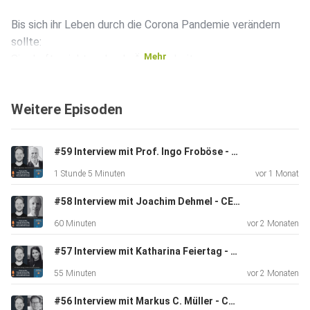
Bis sich ihr Leben durch die Corona Pandemie verändern
sollte:
Mehr
Sie durfte nicht mehr als Ärztin arbeiten.
Weitere Episoden
Im Podcast sprechen Tobias Krick und Pia Wülfing über
ihre Zeit
in der Klinik und die Erfahrungen rund um das Thema
#59 Interview mit Prof. Ingo Froböse - Partner bei Fisch im Wasser GmbH
Brustkrebs
1 Stunde 5 Minuten
vor 1 Monat
und Onkologie.
#58 Interview mit Joachim Dehmel - CEO von Thuasne Deutschland
60 Minuten
vor 2 Monaten
Als 2020 die Corona-Pandemie kam, musste Pia Wülfing
ihren
#57 Interview mit Katharina Feiertag - Gründerin und CEO von Quickticket
beruflichen Lebensweg verändern. Sie konnte nicht mehr in
55 Minuten
vor 2 Monaten
der
Klinik arbeiten und konzentrierte sich von diesem Zeitpunkt
#56 Interview mit Markus C. Müller - Co-Founder und CEO bei nui Care