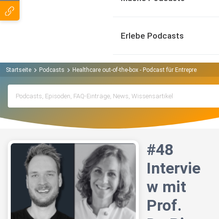
Erlebe Podcasts
Startseite
Podcasts
Healthcare out-of-the-box - Podcast für Entrepreneurs
#48
Intervie
w mit
Prof.