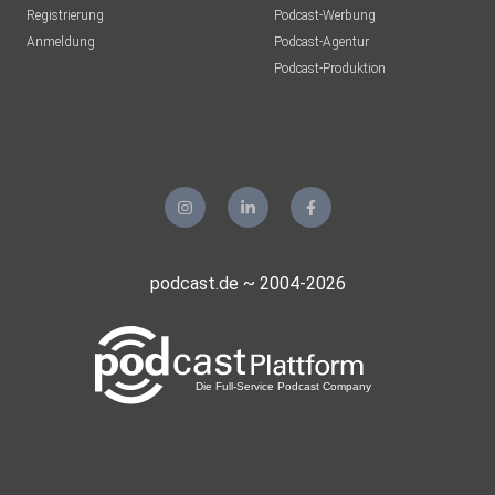
Registrierung
Podcast-Werbung
Anmeldung
Podcast-Agentur
https://www.xing.com/profile/Tobias_Krick3
Podcast-Produktion
https://healthcare-innk.de
podcast.de ~ 2004-2026