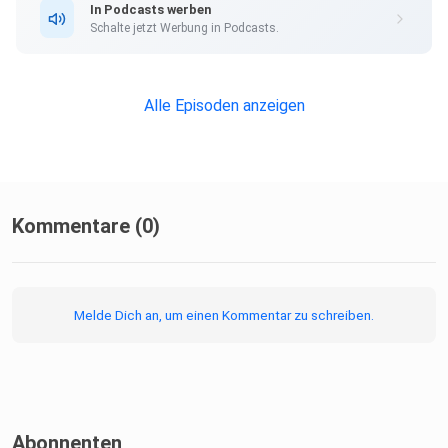
In Podcasts werben
Schalte jetzt Werbung in Podcasts.
Alle Episoden anzeigen
Hier bestellst Du Deinen neuen Pilgerführer und
unterstützt uns
damit:
Kommentare (0)
Melde Dich an, um einen Kommentar zu schreiben.
linktr.ee/camino_podcast
########
Abonnenten