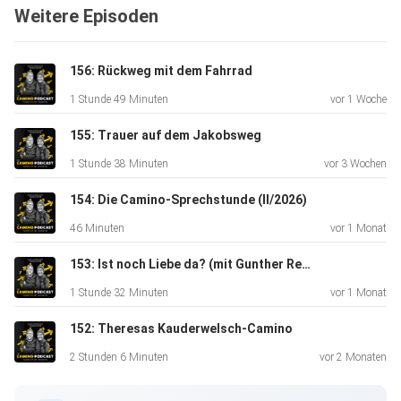
Weitere Episoden
########
156: Rückweg mit dem Fahrrad
1 Stunde 49 Minuten
vor 1 Woche
155: Trauer auf dem Jakobsweg
1 Stunde 38 Minuten
vor 3 Wochen
Hier könnt Ihr das Camino-Podcast-Postkarten-Set
bestellen
154: Die Camino-Sprechstunde (II/2026)
- Achtung: Da unser Versandzentrum im Urlaub ist, erfolgt
46 Minuten
vor 1 Monat
der Versand erst ab dem 17.05.!
153: Ist noch Liebe da? (mit Gunther Reber)
1 Stunde 32 Minuten
vor 1 Monat
⁠⁠⁠⁠⁠⁠⁠⁠Camino-podcast.de⁠⁠⁠⁠⁠⁠⁠⁠
152: Theresas Kauderwelsch-Camino
2 Stunden 6 Minuten
vor 2 Monaten