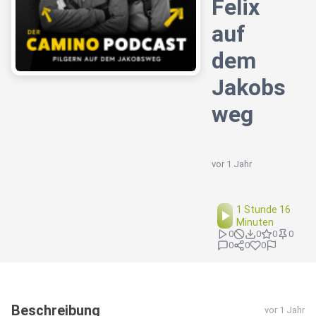
Felix
auf
dem
Jakobs
weg
vor 1 Jahr
1 Stunde 16
Minuten
0
0
0
0
0
0
0
Beschreibung
vor 1 Jahr