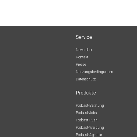
Service
Newsletter
Kontakt
Presse
Nutzungsbedingungen
Datenschutz
Produkte
Podcast-Beratung
Podcast-Jobs
Podcast-Push
Podcast-Werbung
Podcast-Agentur