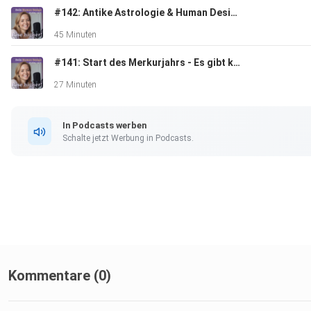
More - Business School" ein. Dort bekommst du die komplett
#142: Antike Astrologie & Human Design - Gespräch mit Carina Harsch
Anleitung, wie du dein Business ganz in deiner Energie
45 Minuten
gestaltest: https://jessicaheinrich.com/mfm-warteliste/
#141: Start des Merkurjahrs - Es gibt kein zurück mehr!
27 Minuten
In Podcasts werben
Schalte jetzt Werbung in Podcasts.
Let´s rise higher, Deine Jessy
Kommentare (0)