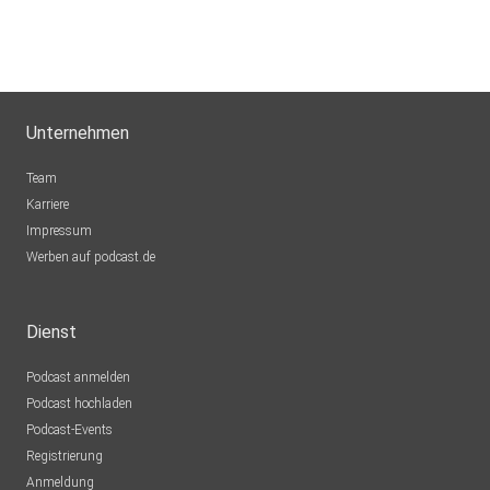
Unternehmen
Team
Karriere
Impressum
Werben auf podcast.de
Dienst
Podcast anmelden
Podcast hochladen
Podcast-Events
Registrierung
Anmeldung