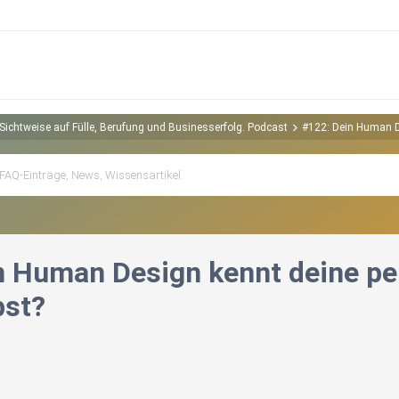
Sichtweise auf Fülle, Berufung und Businesserfolg. Podcast
#122: Dein Human De
n Human Design kennt deine per
bst?