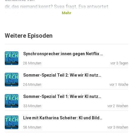
dir, das niemand kennt? Svea fragt, Eva antwortet
Mehr
(natürlich
ehrlich ). Dann wird’s ernst: Verblöden wir durch ChatGPT?
Die
Weitere Episoden
beiden Hosts sprechen über KI im Alltag, Bequemlichkeit –
und was
das mit unseren Fähigkeiten macht. Überraschende
Synchronsprecher:innen gegen Netflix mit Anna-Sophia Lumpe
Einsichten
28 Minuten
vor 3 Tagen
inklusive. Und zum Schluss ein echtes Highlight: Lea
Schönherr vom
Sommer-Spezial Teil 2: Wie wir KI nutzen, Claude als persönlicher Assistent
Helmholtz-Zentrum für Informationssicherheit ist zu Gast.
26 Minuten
vor 1 Woche
Sie
forscht zu KI und Stimmen – und erklärt, wie einfach es
Sommer-Spezial Teil 1: Wie wir KI nutzen, Jailbreaks und Vibe-Coding
heute ist,
33 Minuten
vor 2 Wochen
eine Stimme zu fälschen. Perfekt passend zu Evas
fortlaufender
Live mit Katharina Scheiter: KI und Bildung - Verlernen wir gerade, wie man denkt?
Story über einen Scammer… Shownotes c’t Artikel zum
58 Minuten
vor 3 Wochen
Thema: