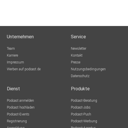
Unternehmen
Service
Team
Newsletter
Karriere
Kontakt
Impressum
Presse
Werben auf podcast.de
Nutzungsbedingungen
Datenschutz
Dienst
Produkte
Podcast anmelden
Podcast-Beratung
Podcast hochladen
Podcast-Jobs
Podcast-Events
Podcast-Push
Registrierung
Podcast-Werbung