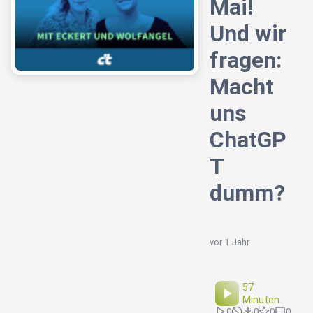
Mai!
Und wir
fragen:
Macht
uns
ChatGP
T
dumm?
vor 1 Jahr
57
Minuten
0
0
0
0