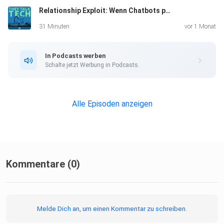
Relationship Exploit: Wenn Chatbots petzen - Krise am Arbeitsplatz bei Meta
https://www.heise.de/hintergrund/Kuenstliche-Intelligenz-
Wie-Nutzer-das-kritische-Denken-verlernen-
31 Minuten
vor 1 Monat
10296544.html
https://www.spektrum.de/news/maschinelles-lernen-
In Podcasts werben
chatgpt-wird-immer-plappern/2090727
Schalte jetzt Werbung in Podcasts.
Mark Zuckerberg Interview:
https://www.youtube.com/watch?v=rYXeQbTuVl0
Alle Episoden anzeigen
Kommentare (0)
Melde Dich an, um einen Kommentar zu schreiben.