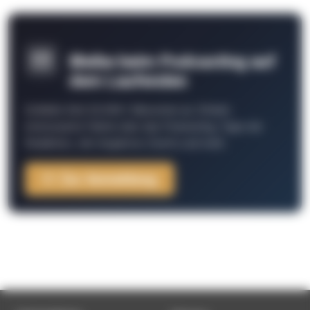
Bleibe beim Podcasting auf
dem Laufenden
Schließe Dich 26.000+ Menschen an. Erhalte
interessante Fakten über das Podcasting, Tipps der
Redaktion, Job-Angebote, Events und mehr.
Zur Anmeldung