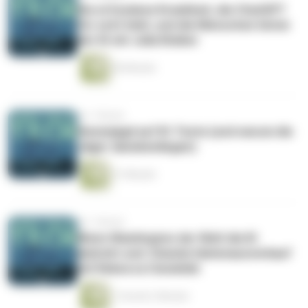
Die erfundene Krankheit, die ChatGPT
für echt hielt, und die Menschen hinter
der KI mit Julia Kloiber
56 Minuten
vor 1 Monat
Hexenjagd auf KI-Texte (und warum die
Jäger danebenliegen)
31 Minuten
vor 1 Monat
Wenn Washington der Welt die KI
abdreht und: Standortdatenausverkauf
mit Rebecca Ciesielski
1 Stunde 2 Minuten