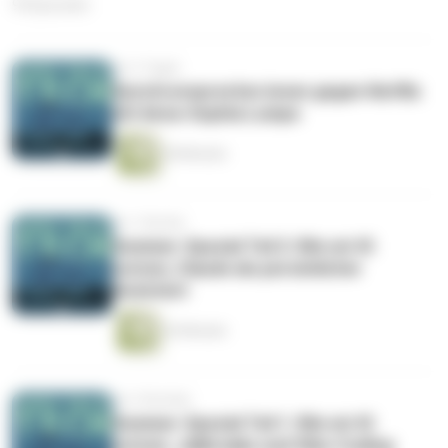
94 Episoden
vor 2 Tagen
Synchronsprecher:innen gegen Netflix
mit Anna-Sophia Lumpe
28 Minuten
vor 1 Woche
Sommer-Spezial Teil 2: Wie wir KI
nutzen, Claude als persönlicher
Assistent
26 Minuten
vor 2 Wochen
Sommer-Spezial Teil 1: Wie wir KI
nutzen, Jailbreaks und Vibe-Coding