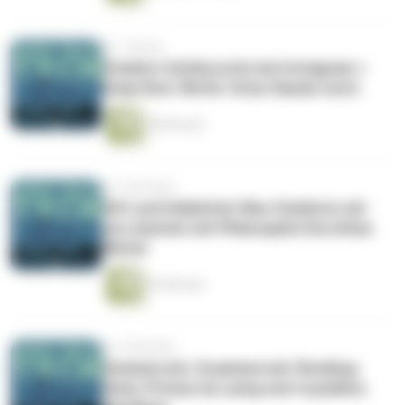
vor 1 Monat
Chatbot-(In)Security bei Instagram +
Deep Dive: Wofür Svea Claude nutzt
48 Minuten
vor 2 Monaten
Gift und Heilmittel: Was Chatbots mit
uns machen mit Philosophin Dorothea
Winter
43 Minuten
vor 2 Monaten
Sommerzeit, Scammerzeit: Booking-
Hack, Privacy by Lying und re:publica