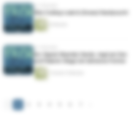
vor 3 Monaten
Vibe Coding-Leak & (Sveas) Handysucht
34 Minuten
vor 3 Monaten
Der Signal-Skandal, Handy-Jagd am See
und Palantir-Klage mit Adrienne Fichter
1 Stunde 10 Minuten
‹
1
2
3
4
5
6
7
›