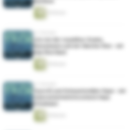
Nachlese
45 Minuten
vor 2 Monaten
Live von der re:publica: Scams,
Ransomware und ein falscher Elon - mit
Anja Shortland
49 Minuten
vor 2 Monaten
Teure KI und Schwachstellen-Hype - mit
Cybersicherheitsforscherin Haya
Schulmann
59 Minuten