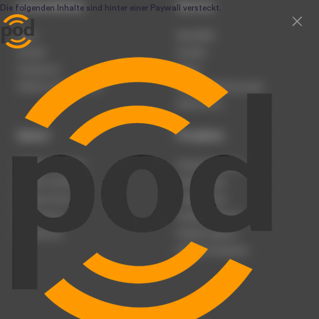
Unternehmen
Service
Team
Newsletter
Karriere
Kontakt
Impressum
Presse
Werben auf podcast.de
Nutzungsbedingungen
Datenschutz
Dienst
Produkte
Podcast anmelden
Podcast-Beratung
Podcast hochladen
Podcast-Jobs
Podcast-Events
Podcast-Push
Registrierung
Podcast-Werbung
Anmeldung
Podcast-Agentur
Podcast-Produktion