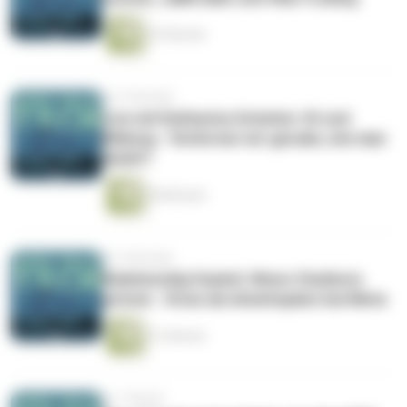
33 Minuten
vor 3 Wochen
Live mit Katharina Scheiter: KI und
Bildung - Verlernen wir gerade, wie man
denkt?
58 Minuten
vor 4 Wochen
Relationship Exploit: Wenn Chatbots
petzen - Krise am Arbeitsplatz bei Meta
31 Minuten
vor 1 Monat