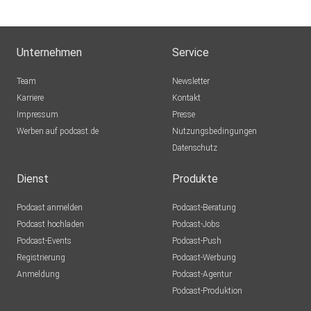
Unternehmen
Service
Team
Newsletter
Karriere
Kontakt
Impressum
Presse
Werben auf podcast.de
Nutzungsbedingungen
Datenschutz
Dienst
Produkte
Podcast anmelden
Podcast-Beratung
Podcast hochladen
Podcast-Jobs
Podcast-Events
Podcast-Push
Registrierung
Podcast-Werbung
Anmeldung
Podcast-Agentur
Podcast-Produktion