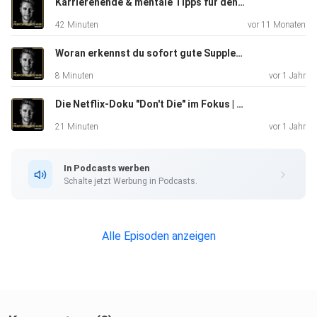
lass eine Bewertung da und teil die Folge mit jemandem,
Karrierenende & mentale Tipps für den Nachwuchs mit Nico Gauer
der beim
42 Minuten
vor 11 Monaten
nächsten Einkauf bewusster wählen möchte.
Folge Patrick auf Social Media – und denk beim nächsten
Woran erkennst du sofort gute Supplements | Behind the Performance
Gemüse oder Steak daran, wo es wirklich herkommt.
8 Minuten
vor 1 Jahr
Die Netflix-Doku "Don't Die" im Fokus | Behind the Performance
21 Minuten
vor 1 Jahr
In Podcasts werben
Schalte jetzt Werbung in Podcasts.
Alle Episoden anzeigen