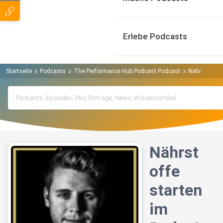
Erlebe Podcasts
Startseite
Podcasts
The Performance Hub Podcast Podcast
Nährstoffe s
Nährst
offe
starten
im