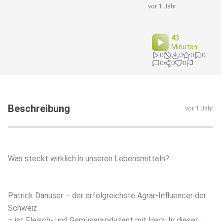
vor 1 Jahr
43
Minuten
0
0
0
0
0
0
0
Beschreibung
vor 1 Jahr
Was steckt wirklich in unseren Lebensmitteln?
Patrick Danuser – der erfolgreichste Agrar-Influencer der
Schweiz
– ist Fleisch- und Gemüseproduzent mit Herz. In dieser