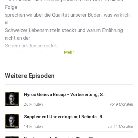
Folge
sprechen wir über die Qualität unserer Böden, was wirklich
in
Schweizer Lebensmitteln steckt und warum Ernährung
nicht an der
Supermarktkasse endet.
Mehr
Du erfährst, wie Patrick mit Social Media tausende
Menschen
erreicht, wie streng Schweizer Landwirtschaft reguliert ist
Weitere Episoden
– und
was Food-Labels bedeuten.
Ein ehrlicher Blick hinter die Kulissen der Landwirtschaft –
Hyrox Geneva Recap – Vorbereitung, Supplements & das Pro Double Erlebnis
mit
26 Minuten
vor 9 Monaten
Fakten, Werten und einer Portion Humor.
Supplement Underdogs mit Belinda | Behind the Performance
14 Minuten
vor 11 Monaten
Wenn dir die Folge gefallen hat, abonnier den Podcast,