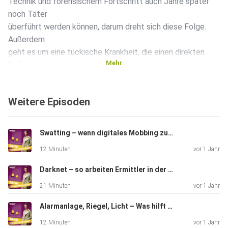
Technik und forensischem Fortschritt auch Jahre später
noch Täter
überführt werden können, darum dreht sich diese Folge.
Außerdem
geht es um eine tückische Krankheit, die einen direkten
Mehr
Einfluss
darauf hat, dass aus Sportlern Straftäter werden können:
CTE.
Weitere Episoden
Studien zum Thema CTE findet ihr unter den folgenden
Links: -
https://jamanetwork.com/journals/jama/fullarticle/264510
Swatting – wenn digitales Mobbing zum Großeinsatz führt
4 -
12 Minuten
vor 1 Jahr
https://www.deutsche-
alzheimer.de/fileadmin/Alz/pdf/factsheets/infoblatt25_c
Darknet – so arbeiten Ermittler in der digitalen Unterwelt
hronische_traumatische_enzephalopathie_dalzg.pdf
21 Minuten
vor 1 Jahr
-
https://www.msdmanuals.com/de/heim/st%C3%B6rungen-
Alarmanlage, Riegel, Licht – Was hilft wirklich gegen Einbrüche?
der-hirn-r%C3%BCckenmarks-und-nervenfunktion/delirium-
12 Minuten
vor 1 Jahr