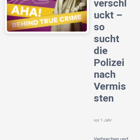
verschl
uckt –
so
sucht
die
Polizei
nach
Vermis
sten
vor 1 Jahr
Verbrechen und