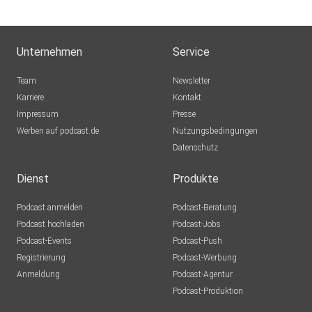
Unternehmen
Service
Team
Newsletter
Karriere
Kontakt
Impressum
Presse
Werben auf podcast.de
Nutzungsbedingungen
Datenschutz
Dienst
Produkte
Podcast anmelden
Podcast-Beratung
Podcast hochladen
Podcast-Jobs
Podcast-Events
Podcast-Push
Registrierung
Podcast-Werbung
Anmeldung
Podcast-Agentur
Podcast-Produktion