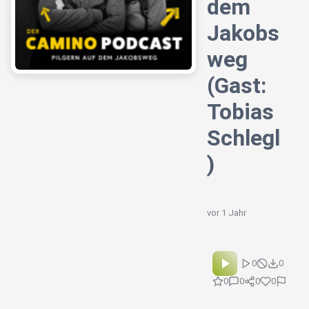
dem
Jakobs
weg
(Gast:
Tobias
Schlegl
)
vor 1 Jahr
0
0
0
0
0
0