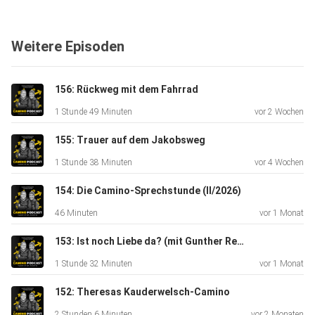
Weitere Episoden
########
156: Rückweg mit dem Fahrrad
1 Stunde 49 Minuten
vor 2 Wochen
155: Trauer auf dem Jakobsweg
Das Buch "Leichtes Herz und schwere Beine".
1 Stunde 38 Minuten
vor 4 Wochen
154: Die Camino-Sprechstunde (II/2026)
U.a. bei Thalia zu bestellen (oder bei Eurem Buchhandel um
46 Minuten
vor 1 Monat
die
Ecke!)
153: Ist noch Liebe da? (mit Gunther Reber)
1 Stunde 32 Minuten
vor 1 Monat
152: Theresas Kauderwelsch-Camino
2 Stunden 6 Minuten
vor 2 Monaten