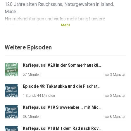
120 Jahre alten Rauchsauna, Naturgewalten in Island,
Musik,
Himmelsrichtungen und vieles mehr bringt unsere
Mehr
Jubiläumsausgabe
mit.
Show Notes
Weitere Episoden
[02:07] Was Tine so rausgebracht hat: Erste Hilfe für
Camping-Einsteiger & NordNerds Monatsrückblick
Kaffepaussi #20 in der Sommerhausküche mit Michaela von Mahtava.de
September
57 Minuten
vor 3 Monaten
Episode 49: Takatukka und die Fischstäbchen
Außerdem hat Tine CD-Rezensionen für NORDIS
1 Stunde 44 Minuten
vor 5 Monaten
geschrieben. Einmal
geht es dabei um das neue Album von Tuuletar und eine
Kaffepaussi #19 Slowvember … mit Michaela von mahtava.de
Compilation
38 Minuten
vor 8 Monaten
von Nordic Notes mit Folk aus Norwegen. Des weiteren hat
sie,
Kaffepaussi #18 Mit dem Rad nach Rovaniemi… mit Andrea (Community-Folge)