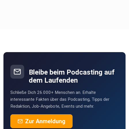
wird es
einen Artikel in der NORDIS dazu geben, aber auch
Geschichten auf
dem Blog.
[41:00] „City of Light„-Festival in Jyväskylä – Tine hat auch
ihre Herzensstadt besucht
City of Lights in Jyväskylä / Foto: Christine Birkel
Bleibe beim Podcasting auf
[42:22] Tine hat das World Sauna Forum 2019 besucht, die
dem Laufenden
Kollegen
Tarja und Rene getroffen. Ein Highlight war definitiv die
Schließe Dich 26.000+ Menschen an. Erhalte
Rajaportti Sauna.
interessante Fakten über das Podcasting, Tipps der
Redaktion, Job-Angebote, Events und mehr.
Zur Anmeldung
[44:29] In der 120 Jahre alten Rauchsauna im Frantsilan Tila
& mit Matti und Juha von Sauna konkeli – Tine hat