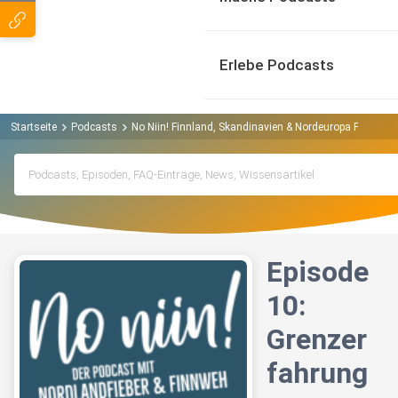
Erlebe Podcasts
Startseite
Podcasts
No Niin! Finnland, Skandinavien & Nordeuropa Podcast
Episode
10:
Grenzer
fahrung