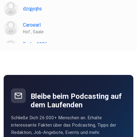
dzqjyqhs
Caroearl
Hof , Saale
Frelon1986
Delitzsch
Sverige
Unter Moos
Sawo76
Schiffweiler
Bleibe beim Podcasting auf
Melina18
dem Laufenden
Mehla
Schließe Dich 26.000+ Menschen an. Erhalte
interessante Fakten über das Podcasting, Tipps der
Redaktion, Job-Angebote, Events und mehr.