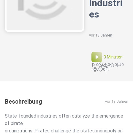
Industri
es
vor 13 Jahren
3 Minuten
0
0
0
0
0
0
Beschreibung
vor 13 Jahren
State-founded industries often catalyze the emergence
of pirate
organizations. Pirates challenge the state’s monopoly on