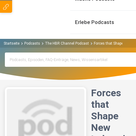
Erlebe Podcasts
Startseite
Podcasts
The HBR Channel Podcast
Forces that Shape New In
Forces
that
Shape
New