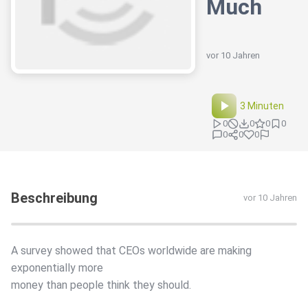
Much
vor 10 Jahren
3 Minuten
0
0
0
0
0
0
0
Beschreibung
vor 10 Jahren
A survey showed that CEOs worldwide are making
exponentially more
money than people think they should.