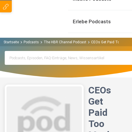
Erlebe Podcasts
Startseite
Podcasts
The HBR Channel Podcast
CEOs Get Paid Too Much
CEOs
Get
Paid
Too