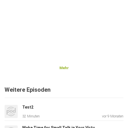
Mehr
Weitere Episoden
Test2
32 Minuten
vor 9 Monaten
Make Time for Small Talk in Your Virtual Meetings