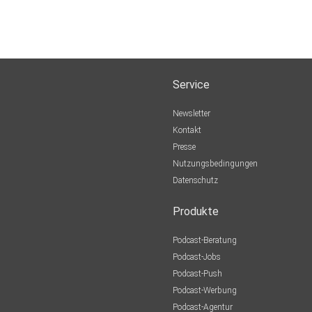
Service
Newsletter
Kontakt
Presse
Nutzungsbedingungen
Datenschutz
Produkte
Podcast-Beratung
Podcast-Jobs
Podcast-Push
Podcast-Werbung
Podcast-Agentur