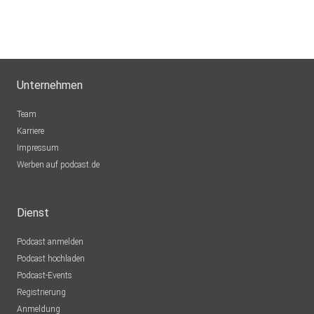
Unternehmen
Team
Karriere
Impressum
Werben auf podcast.de
Dienst
Podcast anmelden
Podcast hochladen
Podcast-Events
Registrierung
Anmeldung