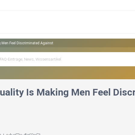
g Men Feel Discriminated Against
uality Is Making Men Feel Disc