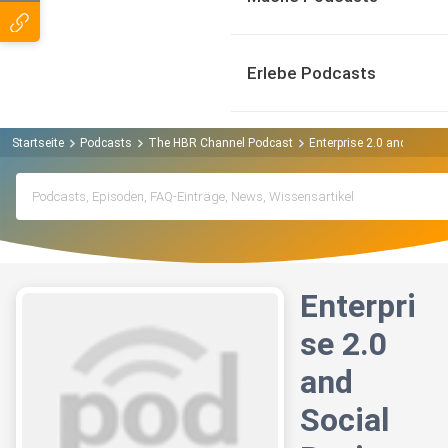
Erlebe Podcasts
Startseite
Podcasts
The HBR Channel Podcast
Enterprise 2.0 and Social
Enterpri
se 2.0
and
Social