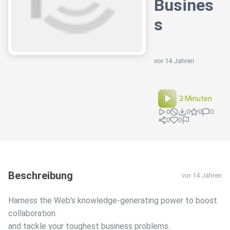
Busines
s
vor 14 Jahren
3 Minuten
0
0
0
0
0
0
Beschreibung
vor 14 Jahren
Harness the Web's knowledge-generating power to boost
collaboration
and tackle your toughest business problems.