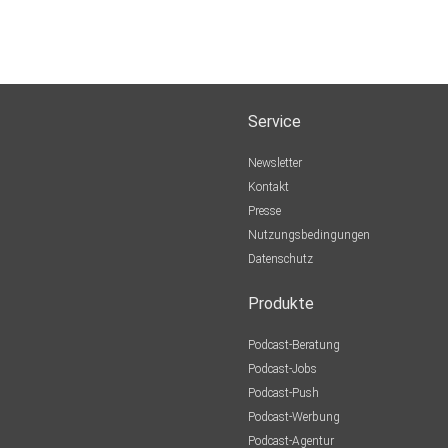
Service
Newsletter
Kontakt
Presse
Nutzungsbedingungen
Datenschutz
Produkte
Podcast-Beratung
Podcast-Jobs
Podcast-Push
Podcast-Werbung
Podcast-Agentur