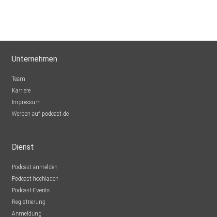
Unternehmen
Team
Karriere
Impressum
Werben auf podcast.de
Dienst
Podcast anmelden
Podcast hochladen
Podcast-Events
Registrierung
Anmeldung