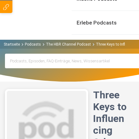
Erlebe Podcasts
Startseite
Podcasts
The HBR Channel Podcast
Three Keys to Influencing
Three
Keys to
Influen
cing