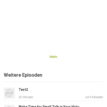
Mehr
Weitere Episoden
Test2
32 Minuten
vor 9 Monaten
Make Time for Small Talk in Your Virtual Meetings