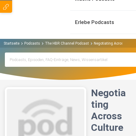
Erlebe Podcasts
Startseite
Podcasts
The HBR Channel Podcast
Negotiating Across Cultu
Negotia
ting
Across
Culture