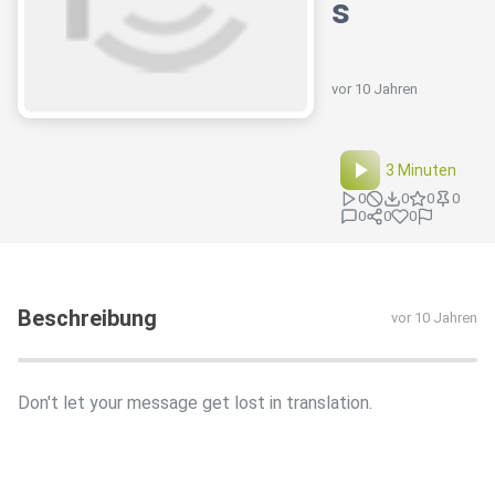
s
vor 10 Jahren
3 Minuten
0
0
0
0
0
0
0
Beschreibung
vor 10 Jahren
Don't let your message get lost in translation.