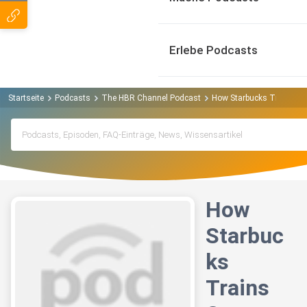
Erlebe Podcasts
Startseite
Podcasts
The HBR Channel Podcast
How Starbucks Trains C
How
Starbuc
ks
Trains