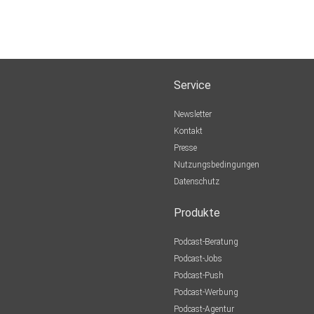
Service
Newsletter
Kontakt
Presse
Nutzungsbedingungen
Datenschutz
Produkte
Podcast-Beratung
Podcast-Jobs
Podcast-Push
Podcast-Werbung
Podcast-Agentur