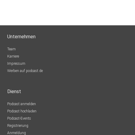
Unternehmen
Team
Karriere
Impressum
Werben auf podcast.de
Dienst
Podcast anmelden
Podcast hochladen
Podcast-Events
Registrierung
Anmeldung