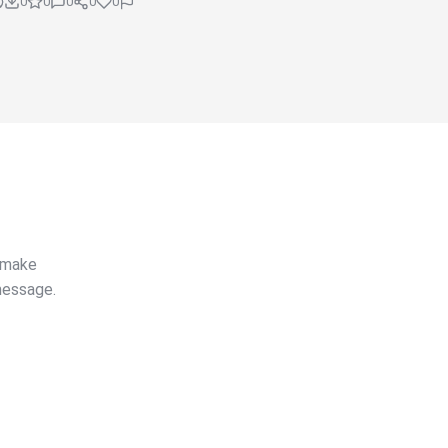
0
0
0
0
0
t make
message.