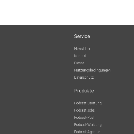
Service
Newsletter
Kontakt
Presse
Nutzungsbedingungen
Datenschutz
Produkte
Podcast-Beratung
Podcast-Jobs
Podcast-Push
Podcast-Werbung
Podcast-Agentur