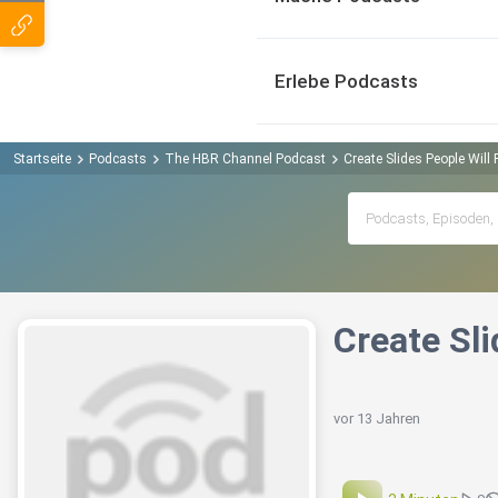
Erlebe Podcasts
Startseite
Podcasts
The HBR Channel Podcast
Create Slides People Wil
Create Sl
vor 13 Jahren