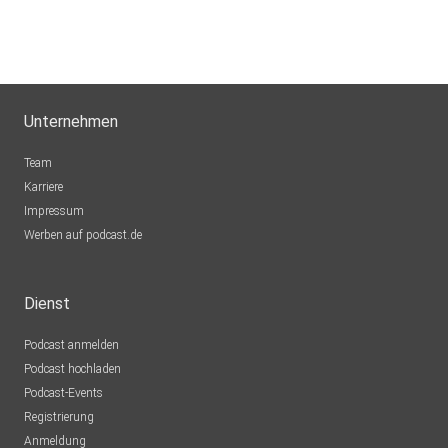
Unternehmen
Team
Karriere
Impressum
Werben auf podcast.de
Dienst
Podcast anmelden
Podcast hochladen
Podcast-Events
Registrierung
Anmeldung