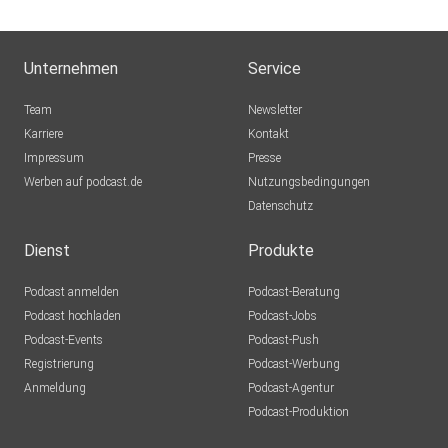
Unternehmen
Service
Team
Newsletter
Karriere
Kontakt
Impressum
Presse
Werben auf podcast.de
Nutzungsbedingungen
Datenschutz
Dienst
Produkte
Podcast anmelden
Podcast-Beratung
Podcast hochladen
Podcast-Jobs
Podcast-Events
Podcast-Push
Registrierung
Podcast-Werbung
Anmeldung
Podcast-Agentur
Podcast-Produktion