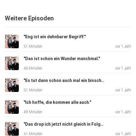
endlich wieder in den Schreibflow kommt. Christopher
braucht
Weitere Episoden
schließlich Stoff zum Sprechen! Wie lange dauert sowas
überhaupt?
Ohren gespitzt!
"Eng ist ein dehnbarer Begriff."
51 Minuten
vor 1 Jahr
Und wenn die beiden im Podcast "deep talk" ankündigen,
"Das ist schon ein Wunder manchmal."
meinen sie
46 Minuten
vor 1 Jahr
natüüüürlich auch tiefgehende Gespräche - und nichts
anderes,
"Es tut dann schon auch mal ein bisschen weh."
gell?!
51 Minuten
vor 1 Jahr
"Ich hoffe, die kommen alle auch."
Viel Spaß mit Folge 6 von "Plot Twist & Chill", alle zwei
49 Minuten
vor 1 Jahr
Wochen neu - überall, wo es Podcasts gibt!
"Das drop ich jetzt nicht gleich in Folge eins"
41 Minuten
vor 1 Jahr