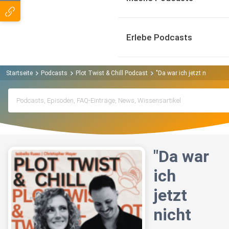
Erlebe Podcasts
Startseite
Podcasts
Plot Twist & Chill Podcast
"Da war ich jetzt nicht so r
"Da war
ich
jetzt
nicht