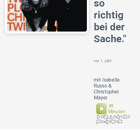
so
richtig
bei der
Sache."
vor 1 Jahr
mit Isabella
Russo &
Christopher
Mayer
49
Minuten
0
0
0
0
0
0
0